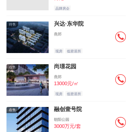
品牌房企
兴达·东华院
待售
燕郊
现房
低密居所
尚璟花园
在售
燕郊
13000元/㎡
现房
低密居所
融创壹号院
在售
朝阳公园
3000万元/套