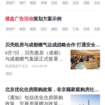
房地产
地产
楼盘
华城
社区
项目
企业
花园
文化
楼盘
广告
活动
策划方案示例
房地产
购房
楼盘
滨江
建筑
项目
广场
作用
大厦
贝壳租房与成都燃气达成战略合作 打通安全巡
检“最后一米”
8月7日，贝壳惠居（成都）
与成都燃气集团正式签署全
面战略合作协议。作为四川
凤凰网房产北京
2026-08-08
省内首个能源服务+住房租赁
项目
协同治理机制，双方将依托
贝壳惠居（成都）旗下超十
万级规模的省心租在管房
北京优化住房限购政策，非京籍家庭购房社保
源，围绕燃气安全检查、隐
个税缴纳年限下调为一年
《通知》包括优化住房限购
患协同整改、智能报
政策、完善房屋赠与政策、