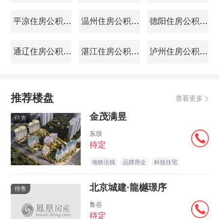
平凉住房公积金查询
温州住房公积金查询
德阳住房公积金查询
通辽住房公积金查询
湛江住房公积金查询
泸州住房公积金查询
推荐楼盘
查看更多
金茂满昱
待售
东坝
待定
地铁沿线
品牌房企
科技住宅
北京城建·龍樾璟序
待售
鲁谷
待定