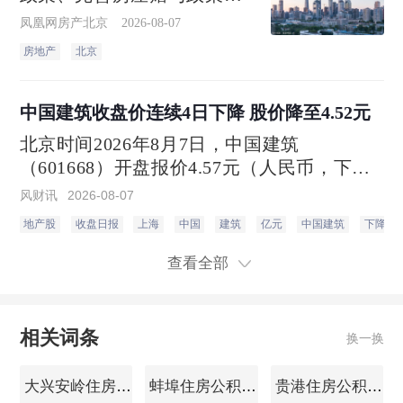
加大住房公积金支持力度3个
凤凰网房产北京
2026-08-07
方面7项政策措施。
房地产
北京
中国建筑收盘价连续4日下降 股价降至4.52元
北京时间2026年8月7日，中国建筑
（601668）开盘报价4.57元（人民币，下
同），收盘于4.52元，相比上一个交易日的
风财讯
2026-08-07
收盘价4.57元，下跌1.09%。当日最高价4.57
地产股
收盘日报
上海
中国
建筑
亿元
中国建筑
下降
元，最低达4.51元，成交量188.62万手，总
市值1867.68亿元。
查看全部
相关词条
换一换
大兴安岭住房公积金查询
蚌埠住房公积金查询
贵港住房公积金查询