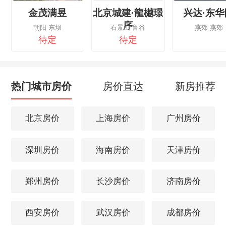
金茂满昱
北京城建·龍樾璟
兴达·东华
序
朝阳-东坝
石景山-鲁谷
燕郊-燕郊
待定
待定
热门城市房价
房价直达
新房推荐
北京房价
上海房价
广州房价
深圳房价
海南房价
天津房价
郑州房价
长沙房价
济南房价
西安房价
武汉房价
成都房价