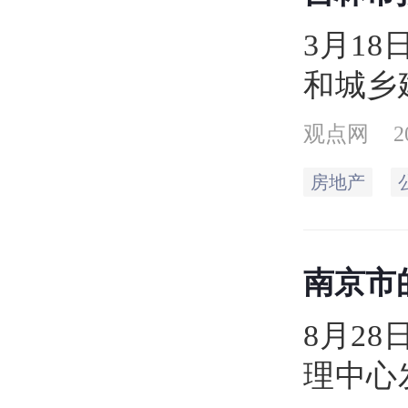
3月1
和城乡
公开征
观点网
2
17日
房地产
意见。
款、商
南京市
据意见
的？
房公积
8月2
退休年
理中心