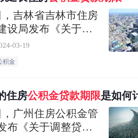
8日，吉林省吉林市住房
建设局发布《关于对
求意见的公告》，4月
024-03-19
前就意见稿向公众征求
公积金
意见稿涉及公积金贷
品房团购等32项。根
的住房
公积金
贷款
期限
是如何
稿，吉林市拟延长住
金贷款期限至法定离
8日，广州住房公积金管
龄后五年
发布《关于调整贷款