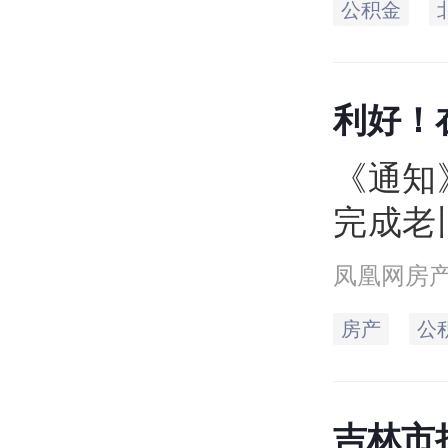
公积金
通知
利好！
最高可
《通知
完成老
持力度
凤凰网房
住房公
房产
公
准进行
吉林市