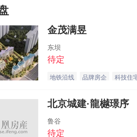
盘
金茂满昱
东坝
待定
地铁沿线
品牌房企
科技住
北京城建·龍樾璟序
鲁谷
待定