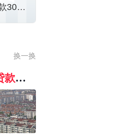
款30
换一换
贷款
期