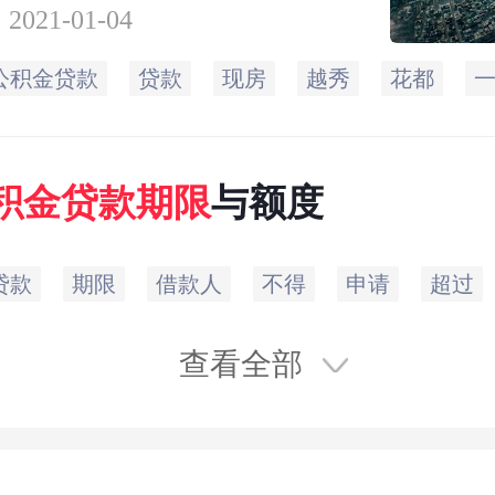
程有关问题的通知》
2021-01-04
知》），自2019年8月
公积金贷款
贷款
现房
越秀
花都
起，购买一手现房申请
积金贷款，贷款期限
积金
贷款
期限
与额度
过30年，贷款期限和
和不得超过40年
贷款
期限
借款人
不得
申请
超过
查看全部