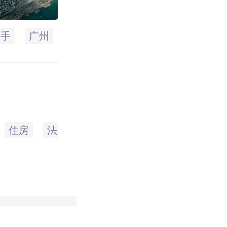
一手
广州
期限
申请
住房
法定
退休年龄
最长
年龄