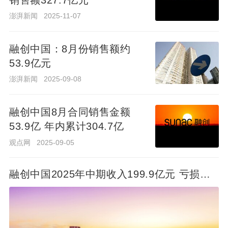
澎湃新闻
2025-11-07
传9家央国企支持的11家房企名单出炉
2022-01-10 14:49:09
融创中国：8月份销售额约
53.9亿元
小道消息，REDD援引知情人士，保利、华侨城、
招商蛇口、华润、中粮、五矿地产、中建、金茂和
澎湃新闻
2025-09-08
绿发等9家央国企被要求，通过收并购项目资产的
方式为有中高风险的11家企业提供流动性支持。
14806
76
融创中国8月合同销售金额
这11家企业分别是绿地控股、融创中国、世茂集
53.9亿 年内累计304.7亿
事件回应
2022-01-10 18:09:00
团、中梁控股、荣盛发展、奥园、阳光城、融信中
融信和中梁回应称，没有接收到包括电话在内的任
观点网
2025-09-05
国、佳兆业，广州富力、江苏中南建设。
何通知。
融创中国2025年中期收入199.9亿元 亏损减
少约14.4%
融创拟分拆滑雪场业务 或于明年港股上市
2021-09-02 15:49:41
小道消息，融创中国(01918.HK)拟分拆室内滑雪场