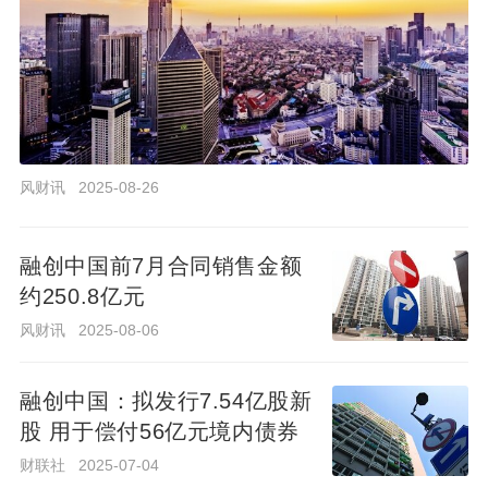
业务，最快明年在香港挂牌上市。但分拆上市的方
案仍属初步阶段，最终计划有可能会改变。
2350
18
消息称融创普陀区石泉社区项目预售价不足
风财讯
2025-08-26
10万/㎡
2021-07-26 13:25:33
消息称，融创位于普陀的石泉社区项目想卖14万/
融创中国前7月合同销售金额
㎡，区里面给批了12万 /㎡，但最后，市房管局只
约250.8亿元
给了不足10万/㎡的预售价。
风财讯
2025-08-06
1199
12
融创中国：拟发行7.54亿股新
消息称在南京融创或将与银城联合操盘浦口
股 用于偿付56亿元境内债券
G53地块
2021-07-05 13:50:38
财联社
2025-07-04