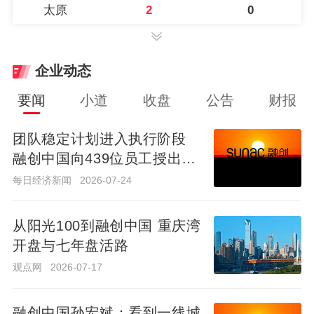
太原
2
0
企业动态
要闻
小道
收盘
公告
财报
团队稳定计划进入执行阶段
融创中国向439位员工授出股
团队稳定计划进入执行阶段
份激励
融创中国向439位员工授出股
每日经济新闻
2026-07-24
份激励
每日经济新闻
2026-07-24
从阳光100到融创中国 重庆湾
开盘与七年盘活路
从阳光100到融创中国 重庆湾
开盘与七年盘活路
观点网
2026-07-17
观点网
2026-07-17
融创中国孙宏斌：看到一线城
市楼市出现修复迹象
融创中国孙宏斌：看到一线城