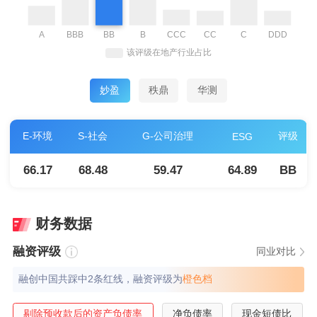
妙盈
秩鼎
华测
E-环境
S-社会
G-公司治理
评级
ESG
66.17
68.48
59.47
64.89
BB
财务数据
融资评级
同业对比
融创中国共踩中2条红线，融资评级为
橙⾊档
剔除预收款后的资产负债率
净负债率
现金短债比