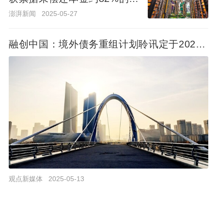
消息称，融创竞得的无锡梁溪区地块将与招商合作
有人支持
澎湃新闻
2025-05-27
开发。
2713
8
融创中国：境外债务重组计划聆讯定于2025
年9月15日召开
邦泰欲与融创合作 操盘新站地块
2021-06-07 10:25:43
小道消息，邦泰可能会与融创合作，共同开发新站
高新区XZ202104号地块。
3191
7
原融创东南区域集团副总裁付鹏确认加盟
真
观点新媒体
2025-05-13
万科
2021-04-26 22:52:39
几天前传言融创东南区域集团副总裁、首席产品