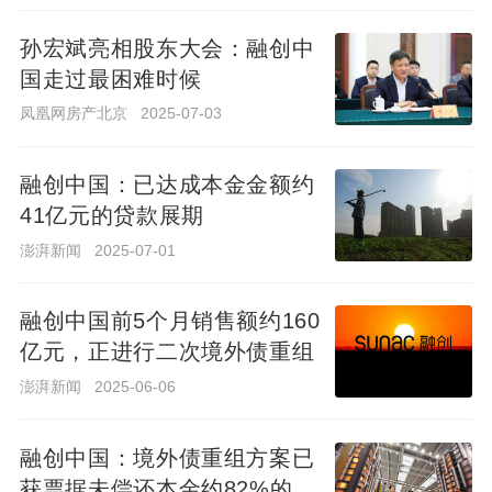
消息称，在南京融创或将与银城联合操盘浦口城南
G53地块，地块内含的3个分区居住用地（地上）
孙宏斌亮相股东大会：融创中
未来将分开操盘、共用一个售楼处，其中部分住宅
国走过最困难时候
及公寓将由银城独自操盘营销。
1300
8
凤凰网房产北京
2025-07-03
融创中国：已达成本金金额约
融创22亿收购浙江泛海建设投资有限公司
41亿元的贷款展期
100%股权
2021-06-28 10:18:30
澎湃新闻
2025-07-01
据业内人士爆料，融创22亿收购浙江泛海建设投
资有限公司100%股权，浙江泛海是杭州钱江新城
融创中国前5个月销售额约160
泛海城市广场的开发主体，该项目由甲级写字楼、
亿元，正进行二次境外债重组
五星级酒店（目前是美高梅旗下的钓鱼台受托经
1539
9
营）及服务式公寓组成的综合体。
澎湃新闻
2025-06-06
消息称在无锡融创将与招商合作开发梁溪区
融创中国：境外债重组方案已
新地块
2021-06-16 10:31:43
获票据未偿还本金约82%的持