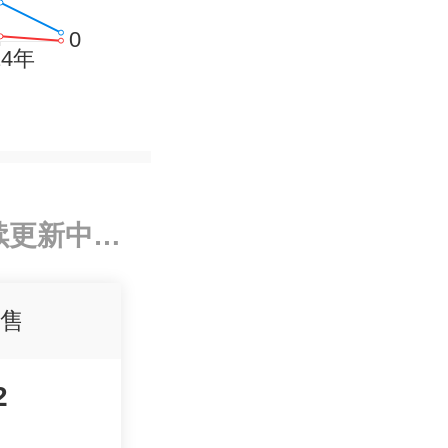
续更新中…
售
2