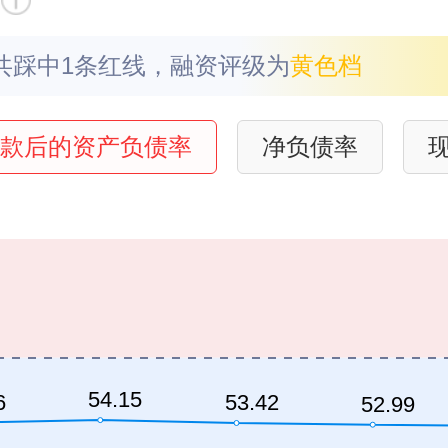
共踩中1条红线，融资评级为
⻩⾊档
款后的资产负债率
净负债率