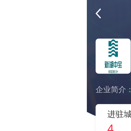
进驻城
4