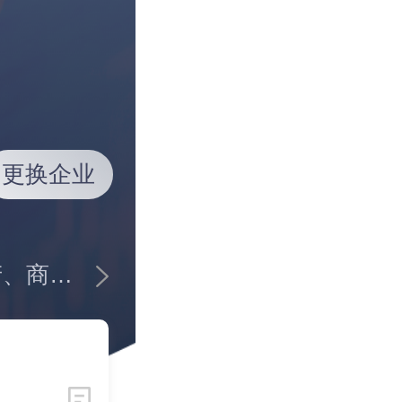
更换企业
企业简介：新湖中宝股份有限公司是一家以房地产、商业贸易、酒店服务为主要业务的上市公司.07年公司下属20余家房地产公司在全国10个省(市)开发房地产项目近30个,开发总面积约1100多万平米.目前公司吸收合并新湖创业已获批,公司是存续公司.至2010年公司连续四年被评为中证"金牛百强",公司在资本市场的影响力得到了较大提升。