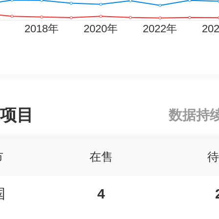
项目
数据持
市
在售
待
国
4