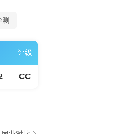
华测
评级
2
CC
同业对比