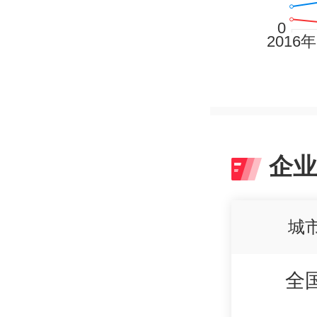
企业
城
全