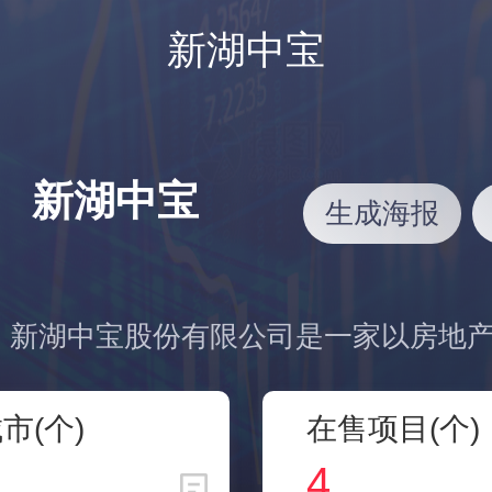
新湖中宝
新湖中宝
生成海报
市(个)
在售项目(个)
4