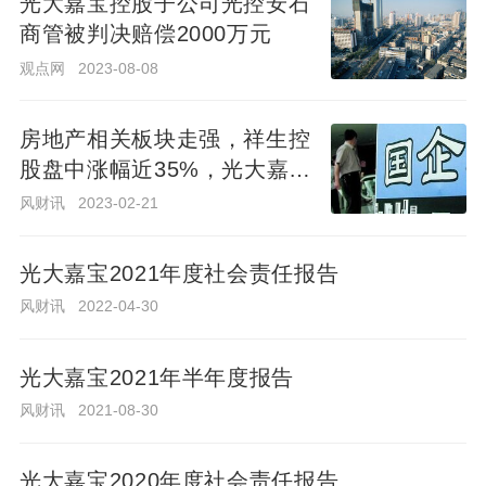
光大嘉宝控股子公司光控安石
光大嘉宝控股子公司光控安石
商管被判决赔偿2000万元
商管被判决赔偿2000万元
观点网
2023-08-08
观点网
2023-08-08
房地产相关板块走强，祥生控
房地产相关板块走强，祥生控
股盘中涨幅近35%，光大嘉
股盘中涨幅近35%，光大嘉
宝、深振业A涨停
宝、深振业A涨停
风财讯
2023-02-21
风财讯
2023-02-21
光大嘉宝2021年度社会责任报告
光
大
风财讯
2022-04-30
嘉
风
2022-
财
宝
04-30
光大嘉宝2021年半年度报告
讯
2021
风财讯
2021-08-30
年
光
度
光大嘉宝2020年度社会责任报告
大