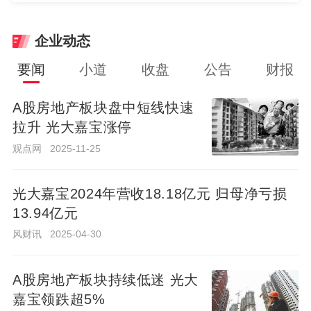
企业动态
要闻
小道
收盘
公告
财报
A股房地产板块盘中短线快速
拉升 光大嘉宝涨停
A股房地产板块盘中短线快速
拉升 光大嘉宝涨停
观点网
2025-11-25
观点网
2025-11-25
光
大
光大嘉宝2024年营收18.18亿元 归母净亏损
嘉
风
13.94亿元
2025-
财
宝
04-30
风财讯
2025-04-30
讯
2024
年
A股房地产板块持续低迷 光大
A股房地产板块持续低迷 光大
营
嘉宝领跌超5%
嘉宝领跌超5%
收