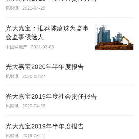
社
嘉
风财讯
2021-04-29
风
会
2021-
财
宝
08-30
责
讯
2021
任
光大嘉宝：推荐陈蕴珠为监事
年
报
会监事候选人
光大嘉宝8月7日收盘报2.15元
半
告
中国网地产
2021-03-03
下跌1.83%
年
风财讯
2天前
度
光大嘉宝2020年半年度报告
报
风财讯
2020-08-27
告
地产股8月6日收盘日报：光大
嘉宝收盘上涨0% 报收于2.19
光大嘉宝2019年度社会责任报告
元/股
风财讯
3天前
风财讯
2020-04-28
地产股8月5日收盘日报：光大
光大嘉宝2019年半年度报告
嘉宝收盘上涨0.46% 报收于
2.19元/股
风财讯
2019-08-27
风财讯
4天前