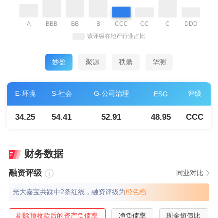
妙盈
聚源
秩鼎
华测
E-环境
S-社会
G-公司治理
评级
ESG
34.25
54.41
52.91
48.95
CCC
财务数据
融资评级
同业对比
光大嘉宝共踩中2条红线，融资评级为
橙⾊档
剔除预收款后的资产负债率
净负债率
现金短债比