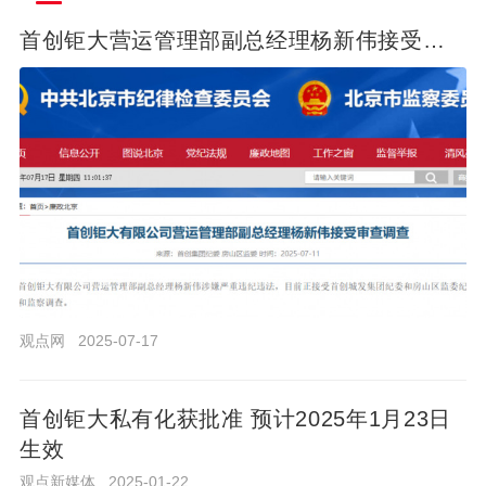
首
创
首创钜大营运管理部副总经理杨新伟接受审
钜
查调查
大
营
运
管
理
部
副
总
经
观
2025-
点
理
07-17
观点网
2025-07-17
网
杨
新
伟
首创钜大私有化获批准 预计2025年1月23日
首
接
生效
创
受
钜
观点新媒体
2025-01-22