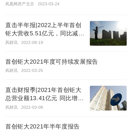
大
凤凰网房产北京
2023-03-24
效
2022
年
直击半年报|2022上半年首创
销
凤
钜大营收5.51亿元，同比减少
凰
售
网
19.34%
额
2023-
风财讯
2022-08-19
房
03-24
约
产
82
北
首创钜大2021年度可持续发展报告
京
亿
元
风财讯
2022-03-25
净
直击半年报|2022上半年首创
负
直击财报季|2021年首创钜大
钜大营收5.51亿元，同比减少
债
总营业额13.41亿元 同比增加
19.34%
率
风财讯
2022-08-19
30.96％
244%
风财讯
2022-03-08
首
首创钜大2021年半年度报告
创