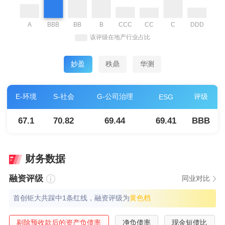
妙盈
秩鼎
华测
E-环境
S-社会
G-公司治理
评级
ESG
67.1
70.82
69.44
69.41
BBB
财务数据
融资评级
同业对比
首创钜大共踩中1条红线，融资评级为
⻩⾊档
剔除预收款后的资产负债率
净负债率
现金短债比