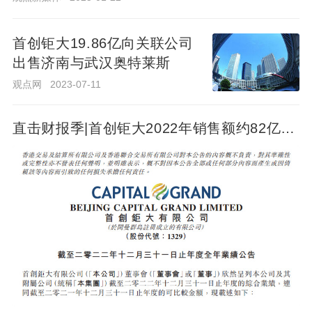
观
审
点
大
查
2025-
新
01-22
私
调
媒
首创钜大19.86亿向关联公司
体
查
有
出售济南与武汉奥特莱斯
化
观点网
2023-07-11
获
首创钜大19.86亿向关联公司
批
出售济南与武汉奥特莱斯
直击财报季|首创钜大2022年销售额约82亿元
准
观点网
2023-07-11
净负债率244%
预
计
直
2025
击
年
财
1
报
月
季|
首
23
创
日
钜
生