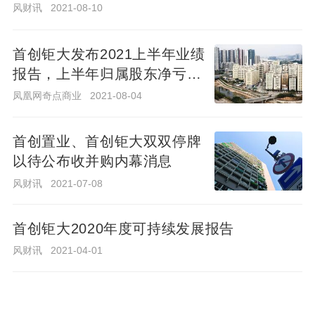
钜
风财讯
2021-08-10
风
2022-
财
大
03-25
讯
2021
首创钜大发布2021上半年业绩
年
报告，上半年归属股东净亏损
直击财报季|2021年首创钜大
度
1980.3万元
凤凰网奇点商业
2021-08-04
总营业额13.41亿元 同比增加
可
30.96％
持
风财讯
2022-03-08
首创置业、首创钜大双双停牌
续
以待公布收并购内幕消息
发
首
风财讯
2021-07-08
展
创
报
钜
风
2021-
告
财
首创钜大2020年度可持续发展报告
大
08-10
讯
2021
风财讯
2021-04-01
年
首创钜大发布2021上半年业绩
半
直击财报季|首创钜大2020年
报告，上半年归属股东净亏损
年