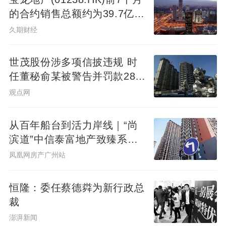
的合约销售总额约为39.7亿元
记者从一些中介门店了解到，一些中介公司
同比减少7.78%
把所有交易都认定为“特别复杂交易”，宽松一
久期财经
些的把有贷款的交易就算作复杂交易，按照
世茂股份涉多项信披违规 时
2.2%收取中介费。在东城区安乐林路，某品
任董秘俞某被警告并罚款280
牌中介公司的经纪人就表示：“对于什么是复
万元
观点网
杂交易，没有明确规定，我们公司的所有交
易，都是按照复杂交易收取中介费。”
从百年船台到活力岸线｜“尚
滨道”中信泰富地产致臻系首
难以拒绝的“担保费”
秀广州&广州滨江天地商业愿
凤凰网房产广州站
景发布，共筑水岸新封面
据了解，目前中介公司的中介费用基本是
恒隆：委任蔡德粦为新行政总
2.7%，均超过发改委规定的2%。其中2.2%
裁
为居间服务费，由中介公司收取，也就是基
澎湃新闻