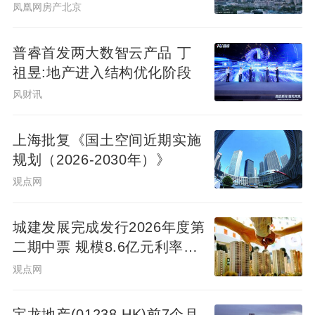
下调为一年
凤凰网房产北京
宅买卖经纪服务市场价格行为，降低住宅买
卖经纪服务费用负担”，曾经发布《关于降低
普睿首发两大数智云产品 丁
北京住宅买卖经纪服务收费标准的通知》，
祖昱:地产进入结构优化阶段
要求住宅成交总额在500万元以下的交易，中
风财讯
介费不能超过2%。
上海批复《国土空间近期实施
在此之后，二手经纪公司却通过拆分业务内
规划（2026-2030年）》
容、利用政策漏洞打擦边球的办法，普遍按
观点网
照2.7%收取中介费。在发改委的通知中，有
一条标注：“收费标准可以下浮，少数特别复
城建发展完成发行2026年度第
杂的住宅买卖经纪服务，经交易各方协商同
二期中票 规模8.6亿元利率
2.14%
意，可在规定的收费标准基础上适当上浮，
观点网
上浮幅度最高不得超过10%”。
宝龙地产(01238.HK)前7个月