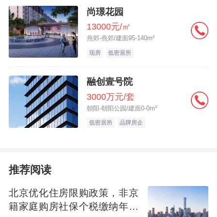
有些不合理，像我们门店是在郊区，房源总
尚璟花园
价低，成交一套房子赚的钱也少，而市区的
13000元/㎡
门店，成交一套房源，收入可以达到我们的
燕郊-燕郊/建面95-140m²
现房
低密居所
二三倍，但是付出的劳动是差不多的。”
融创壹号院
对此，记者采访的中介公司的相关人士都没
3000万元/套
有正面回应。而有业内人士告诉记者，多年
朝阳-朝阳公园/建面0-0m²
的传统暂时难以改变，正是由于一线城市的
低密居所
品牌房企
房价高，所以才令不少中介企业都想在此分
一杯羹。
推荐阅读
匪夷所思的“复杂交易”
北京优化住房限购政策，非京
籍家庭购房社保个税缴纳年限
早在2011年8月底，北京市发改委“为规范住