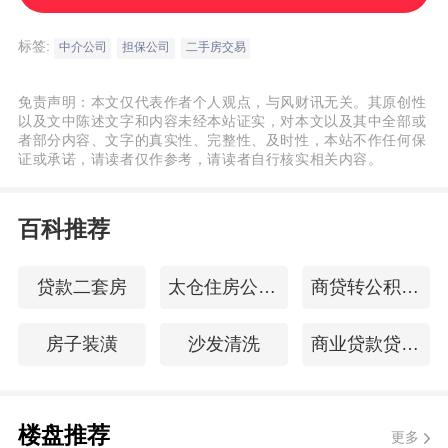
中介公司没有如期提供服务，甚至中介一房
多卖，一房多租的事情时有发生。”
标签:
中介公司
担保公司
二手房交易
- 记者调查
免责声明：本文仅代表作者个人观点，与风财讯无关。其原创性
以及文中陈述文字和内容未经本站证实，对本文以及其中全部或
者部分内容、文字的真实性、完整性、及时性，本站不作任何保
证或承诺，请读者仅作参考，请读者自行核实相关内容。
中介变相提高收费“不超2%”形同虚设
百科推荐
据了解，现在中介费一般都是按照总房款的
2.7%收取，其中包括2.2%的中介费和0.5%
贷款二套房
太仓住房公积金查询
商贷转公积金贷款
的保障服务费(担保费)。而令不少购房者感到
困惑的是，便宜的房子和贵的房子，从中介
房子装潢
沙发清洗
商业贷款贷款条件
来说流程完全是一样的，为什么不能按照成
交一套收取多少钱，而是按照总额比例呢？
楼盘推荐
更多