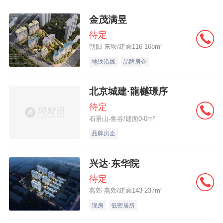
收费方式引争议
金茂满昱
刘先生有意在望京区域购买二手房，最近看
待定
朝阳-东坝/建面116-168m²
房的过程中，不仅价格的上涨让他感到压力
地铁沿线
品牌房企
山大，中介费随之水涨船高，也成为一项沉
重的负担。“现在一套房子动辄二三百万，中
北京城建·龍樾璟序
介费按照2.7%收取，就是六七万元。”
待定
石景山-鲁谷/建面0-0m²
总额100万的房源，中介费就是2.7万元，总
品牌房企
额300万的房源，中介费也变成了原来的3
兴达·东华院
倍，为8.1万元。有购房者表示疑惑，不管房
待定
屋的价格如何，中介提供的服务并没有多大
燕郊-燕郊/建面143-237m²
区别，为什么收费相差这么大呢？通州某门
现房
低密居所
店的一位二手房中介对记者表示：“这个确实