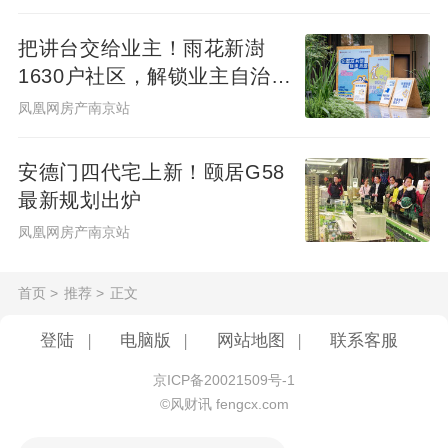
本按照发改委规定的认定的“特别复杂交易”而
上浮的最高上限；而0.5%则为保障服务费。
把讲台交给业主！雨花新澍
1630户社区，解锁业主自治社
记者从采访经纪公司负责人和以消费者身份
群新样本
凤凰网房产南京站
探访门店两条线索了解发现，北京市场份额
排名前五位的二手经纪公司，无一例外地需
安德门四代宅上新！颐居G58
要额外收取0.5%的交易保障服务费，也就是
最新规划出炉
一般中介所说的“担保费”。记者采访几家经纪
凤凰网房产南京站
公司负责人时，接受采访的公司都表示消费
首页
>
推荐
>
正文
者可以不选择这项服务。但是当记者以购房
人身份走访各家门店时，中介的回答几乎全
登陆
|
电脑版
|
网站地图
|
联系客服
都是“这部分钱必须要交”。
京ICP备20021509号-1
©风财讯 fengcx.com
而所谓的担保费，最主要是帮助贷款客户完