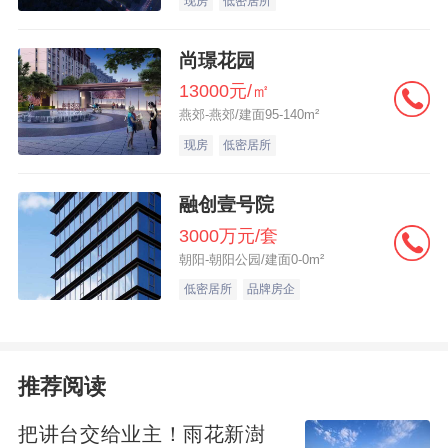
现房
低密居所
尚璟花园
13000元/㎡
燕郊-燕郊/建面95-140m²
现房
低密居所
融创壹号院
3000万元/套
朝阳-朝阳公园/建面0-0m²
低密居所
品牌房企
推荐阅读
把讲台交给业主！雨花新澍