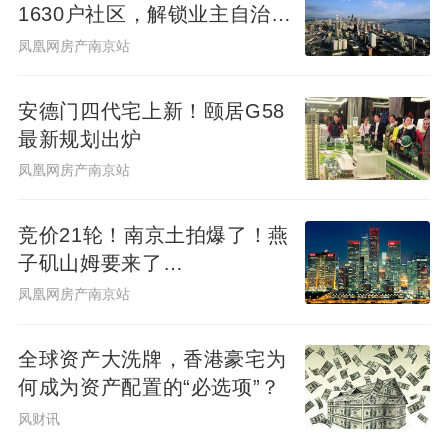
1630户社区，解锁业主自治社
群新样本
凤凰网房产南京站
安德门四代宅上新！颐居G58
最新规划出炉
凤凰网房产南京站
竞价21轮！南京土拍爆了！燕
子矶山姆要来了…
凤凰网房产南京站
全球资产大洗牌，香港豪宅为
何成为资产配置的“必选项”？
风财讯