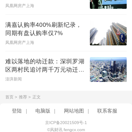
凤凰网房产上海
满嘉认购率400%刷新纪录，
同期有盘认购率仅7%
凤凰网房产上海
难以落地的动迁款：深圳罗湖
区两村民追讨两千万元动迁款
八年未果
澎湃新闻
首页
>
推荐
>
正文
登陆
|
电脑版
|
网站地图
|
联系客服
京ICP备20021509号-1
©风财讯 fengcx.com