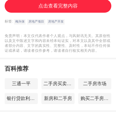
点击查看完整内容
梅兴保表示，房地产系统性的风险目前还难
判决，还没有出现相关征兆，但个别地方和
标签:
梅兴保
房地产项目
房地产开发
个别企业和有一些三四线城市，前两年在财
政的驱使之下，很多土地的优惠政策，引起
免责声明：本文仅代表作者个人观点，与风财讯无关。其原创性
以及文中陈述文字和内容未经本站证实，对本文以及其中全部或
了一些一二线城市的房地产商蜂拥而至，盖
者部分内容、文字的真实性、完整性、及时性，本站不作任何保
证或承诺，请读者仅作参考，请读者自行核实相关内容。
了大量的商品性住宅，学校、医院等周围设
施不配套，可能会扛不住。
百科推荐
“谁有几套房” 需要全国统一登记
三通一平
二手房买卖定金合同
二手房市场
“今年的房产税难以避免，因为用税收的杠杆
银行贷款利息多少
新房和二手房
购买二手房贷款流程
来调节房地产还是治本的一个办法，但是房
产税的剖问题首先要总结一下上海、重庆的