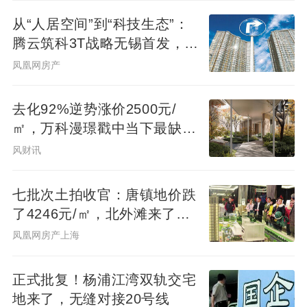
从“人居空间”到“科技生态”：
腾云筑科3T战略无锡首发，生
态圈协同重构未来人居
凤凰网房产
去化92%逆势涨价2500元/
㎡，万科漫璟戳中当下最缺的
松弛生活
风财讯
七批次土拍收官：唐镇地价跌
了4246元/㎡，北外滩来了两
位温州首富
凤凰网房产上海
正式批复！杨浦江湾双轨交宅
地来了，无缝对接20号线