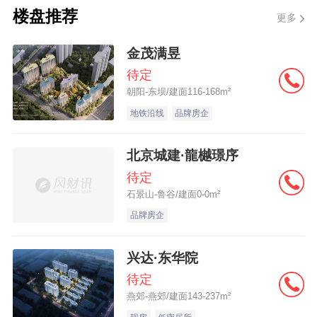
做法，重庆、上海做法还是有一些借鉴的地
楼盘推荐
更多
方，但由于面太窄，所以效果不是很明
金茂满昱
显。”梅兴保说。
待定
朝阳-东坝/建面116-168m²
梅兴保认为，不动产登记对征收房地产税非
地铁沿线
品牌房企
常重要的，是基础。“包括谁有几套房什么
的，这些要全国统一的收集起来。”
北京城建·龍樾璟序
待定
梅兴保建议，借鉴国内国外的经验的做法，
石景山-鲁谷/建面0-0m²
包括一些户籍制度等配套措施都要配合起
品牌房企
来。
兴达·东华院
待定
燕郊-燕郊/建面143-237m²