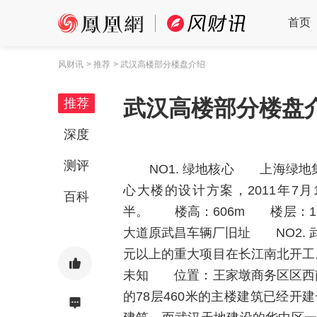
首页
风财讯
> 推荐
> 武汉高楼部分楼盘介绍
武汉高楼部分楼盘
推荐
深度
测评
NO1. 绿地核心 上海绿地集
心大楼的设计方案，2011年7月
百科
半。 楼高：606m 楼层：1
大道原武昌车辆厂旧址 NO2. 
元以上的重大项目在长江南北开
未知 位置：王家墩商务区区西
的78层460米的主楼建筑已经开