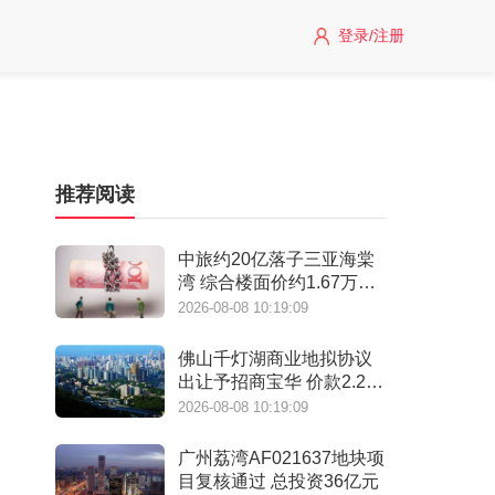
登录/注册
推荐阅读
中旅约20亿落子三亚海棠
湾 综合楼面价约1.67万元/
㎡
2026-08-08 10:19:09
佛山千灯湖商业地拟协议
出让予招商宝华 价款2.28
亿元
2026-08-08 10:19:09
广州荔湾AF021637地块项
目复核通过 总投资36亿元