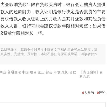
能力会影响贷款年限在贷款买房时，银行会让购房人提供
借款人的还款能力，收入证明是银行决定是否批贷的主要
会要求借款人收入证明上的月收入是其月还款和其他负债
高收入人群，银行可能会建议贷款年限相对短些；如果借
议贷款年限相对长一些。
与风财讯无关。其原创性以及文中陈述文字和内容未经本站证实，对
的真实性、完整性、及时性，本站不作任何保证或承诺，请读者仅作
商业
普通住宅
中国
项目
第三
都会
年限
最长
借款
【责任编辑】百
科合成
0
人参与
0
评论