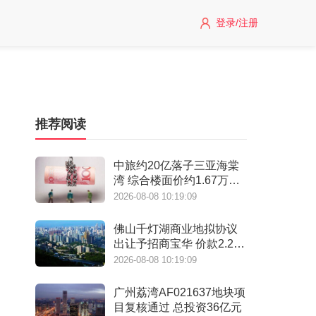
登录/注册
推荐阅读
中旅约20亿落子三亚海棠
湾 综合楼面价约1.67万元/
㎡
2026-08-08 10:19:09
佛山千灯湖商业地拟协议
出让予招商宝华 价款2.28
亿元
2026-08-08 10:19:09
广州荔湾AF021637地块项
目复核通过 总投资36亿元