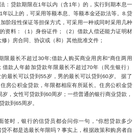
方法：贷款期限在1年以内（含1年）的，实行到期本息一
1年以上的，可采用等额本息、等额本金还款法等。8.贷
押加阶段性保证等担保方式，可采用一种或同时采用几种
交的资料：（1）身份证件；（2）借款人偿还能力证明材
大修）房合同、协议或（和）其他批准文件；
期限最长不超过30年;借款人购买商业用房和“商住两用
; 借款人年龄加贷款年限最长不超过70年（民生银行）
的最长可以贷到55岁，男的最长可以贷到60岁。 据了
是住房公积金贷款，年限都相应有所延长。住房公积金贷
周岁，女性可贷款到60周岁；一些普通的银行商业贷款，
贷款到65周岁。
面签时，银行的信贷员都会问你一句，“你想贷款多少
房贷不都是选最长年限吗？事实上，根据政策和购房者自