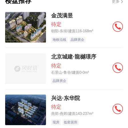
楼盘推荐
更多
款申请流程：1、贷款申请：借款人向银行或
者《北京钻诚》提出贷款用途，金额及年限
金茂满昱
时间；2、准备贷款材料：借款人及抵押人将
待定
朝阳-东坝/建面116-168m²
贷款申请贷款所需文件、证件按要求准备齐
地铁沿线
品牌房企
全；包括：本人配偶身份证、户口簿、收入
证明、个人消费用途的相应合同、婚姻状况
北京城建·龍樾璟序
证明；房屋所有权证，权属人及配偶身份
待定
证、户口簿、婚姻状况证明3、看房评估：由
石景山-鲁谷/建面0-0m²
相关机构对抵押房进行实地勘查、评（勘）
品牌房企
估；4、报批贷款：将所有申贷资料连同评估
兴达·东华院
报告或勘估意见书报送银行审批；5、借款合
待定
同公证：借款人及抵押人填写（借款合同）
燕郊-燕郊/建面143-237m²
及所有相关文件、签字、盖手印后，由公证
现房
低密居所
人员对其进行公证；6、抵押登记手续：银行