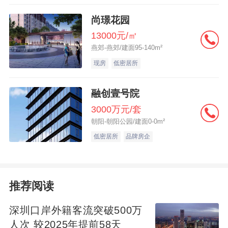
凭房屋所有权证和借款合同公证书到产权处
尚璟花园
办理抵押登记手；7、开户、放款：借款人开
13000元/㎡
燕郊-燕郊/建面95-140m²
立还款账户、银行放款至该账户（注：原则
现房
低密居所
上只有商品房、房改房、安居房可用作抵押
物）。
融创壹号院
3000万元/套
朝阳-朝阳公园/建面0-0m²
低密居所
品牌房企
推荐阅读
深圳口岸外籍客流突破500万
人次 较2025年提前58天