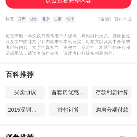
点击查看完整内容
收入，具有按期偿还贷款本息的能力;3具有
良好的信用记录和还款意愿，无不良信用记
标签:
【责编】
百科合成
房产
贷款
北京
生活
银行
录;4具有良好的信用记录和还款意愿，无不
良信用记录;5有明确的贷款用途，且贷款用
免责声明：本文仅代表作者个人观点，与风财讯无关。其原创性
途符合相关规定(贷款用途下文会有介绍);6在
以及文中陈述文字和内容未经本站证实，对本文以及其中全部或
者部分内容、文字的真实性、完整性、及时性，本站不作任何保
银行开立个人结算账户;7银行规定的其他条
证或承诺，请读者仅作参考，请读者自行核实相关内容。
件。房产抵押贷款所需材料：（1）个人身份
证件、户口本、居住地址证明、婚姻状况证
百科推荐
明；（2）个人收入证明或资产状况证明；
（3）抵押房屋的产权证明；（4）若申请人
买卖协议
首套房优惠政策
存款利息计算
以他人房产作抵押，还需提供房产权属人
2015深圳房贷利率
首付计算
购房分期付款
（含共有人）身份 证、婚姻状况证明、同意
抵押的书面证明等；（5）若指定银行，还需
要满足该银行要求的其它证件。房产抵押贷