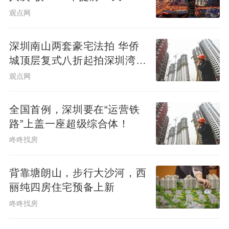
观点网
深圳南山两套豪宅法拍 华侨
城顶层复式八折起拍深圳湾住
宅1334.98万起
观点网
全国首例，深圳要在“运营铁
路”上盖一座超级综合体！
咚咚找房
背靠塘朗山，步行大沙河，西
丽纯四房住宅预备上新
咚咚找房