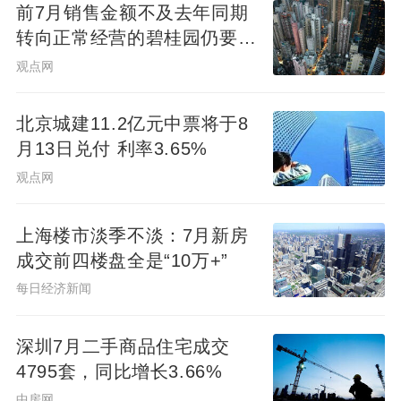
前7月销售金额不及去年同期
转向正常经营的碧桂园仍要面
对难题
观点网
北京城建11.2亿元中票将于8
月13日兑付 利率3.65%
观点网
上海楼市淡季不淡：7月新房
成交前四楼盘全是“10万+”
每日经济新闻
深圳7月二手商品住宅成交
4795套，同比增长3.66%
中房网