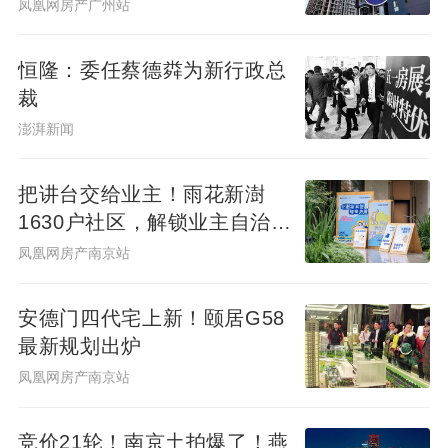
秀广州&广州滨江天地商业愿
凤凰网房产广州站
景发布，共筑水岸新封面
恒隆：委任蔡德粦为新行政总
裁
澎湃新闻
把讲台交给业主！雨花新澍
1630户社区，解锁业主自治社
群新样本
凤凰网房产南京站
安德门四代宅上新！颐居G58
最新规划出炉
凤凰网房产南京站
竞价21轮！南京土拍爆了！燕