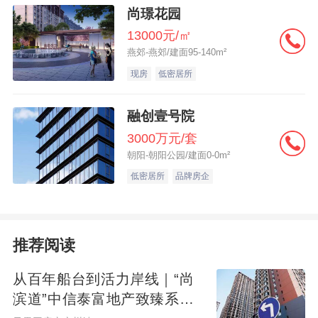
尚璟花园
13000元/㎡
燕郊-燕郊/建面95-140m²
现房
低密居所
融创壹号院
3000万元/套
朝阳-朝阳公园/建面0-0m²
低密居所
品牌房企
推荐阅读
从百年船台到活力岸线｜“尚
滨道”中信泰富地产致臻系首