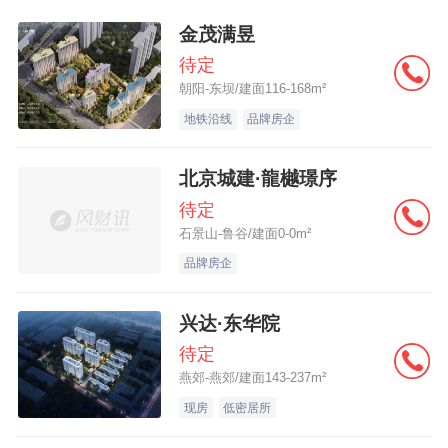
金茂满昱
待定
朝阳-东坝/建面116-168m²
地铁沿线
品牌房企
北京城建·龍樾璟序
待定
石景山-鲁谷/建面0-0m²
品牌房企
兴达·东华院
待定
燕郊-燕郊/建面143-237m²
现房
低密居所