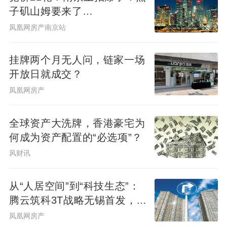
子矶山姆要来了…
凤凰网房产南京站
挂牌两个月无人问，链家一场
开放日就成交？
凤凰网房产
全球资产大洗牌，香港豪宅为
何成为资产配置的“必选项”？
风财讯
从“人居空间”到“科技生态”：
腾云筑科3T战略无锡首发，生
态圈协同重构未来人居
凤凰网房产