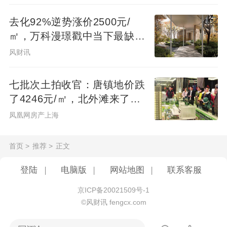
去化92%逆势涨价2500元/
㎡，万科漫璟戳中当下最缺的
松弛生活
风财讯
七批次土拍收官：唐镇地价跌
了4246元/㎡，北外滩来了两
位温州首富
凤凰网房产上海
首页
>
推荐
>
正文
登陆
|
电脑版
|
网站地图
|
联系客服
京ICP备20021509号-1
©风财讯 fengcx.com