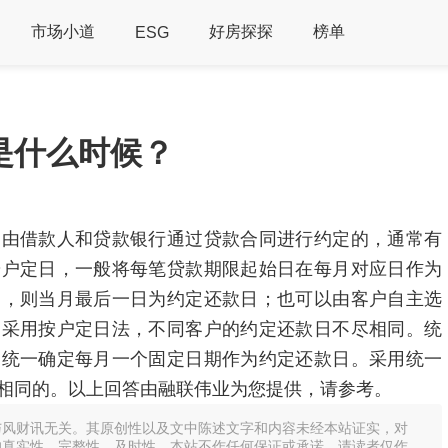
市场小道
好房探探
榜单
ESG
是什么时候？
是由借款人和贷款银行通过贷款合同进行约定的，通常有
按户定日，一般将每笔贷款期限起始日在每月对应日作为
的，则当月最后一日为约定还款日；也可以由客户自主选
。采用按户定日法，不同客户的约定还款日不尽相同。统
户统一确定每月一个固定日期作为约定还款日。采用统一
相同的。以上回答由融联伟业为您提供，请参考。
与风财讯无关。其原创性以及文中陈述文字和内容未经本站证实，对
的真实性、完整性、及时性，本站不作任何保证或承诺，请读者仅作