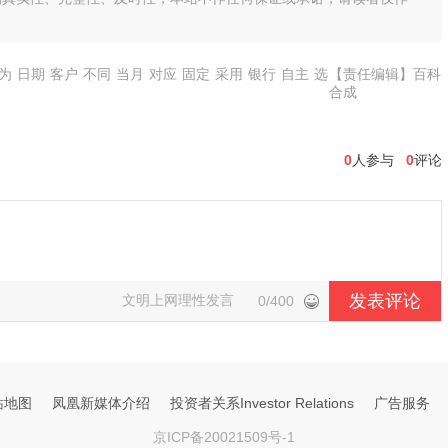
为
日期
客户
不同
当月
对应
固定
采用
银行
自主
选
【责任编辑】百科
合成
0
人参与
0
评论
发表评论
文明上网理性发言
0/400
站地图
凤凰新媒体介绍
投资者关系Investor Relations
广告服务
京ICP备20021509号-1