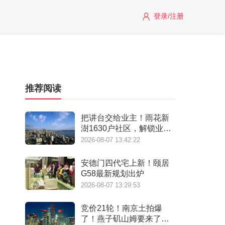
登录/注册
推荐阅读
把讲台交给业主！雨花新
澍1630户社区，解锁业主
自治社群新样本
2026-08-07 13:42:22
安德门四代宅上新！颐居
G58最新规划出炉
2026-08-07 13:29:53
竞价21轮！南京土拍爆
了！燕子矶山姆要来了…