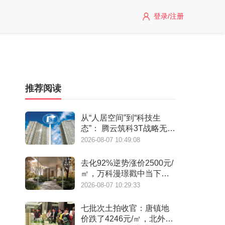
登录/注册
推荐阅读
从“人居空间”到“科技生
态”： 腾云筑科3T战略无锡
首发，生态圈协同重构未
2026-08-07 10:49:08
来人居
去化92%逆势涨价2500元/
㎡，万科漫璟戳中当下最
缺的松弛生活
2026-08-07 10:29:33
七批次土拍收官：唐镇地
价跌了4246元/㎡，北外滩