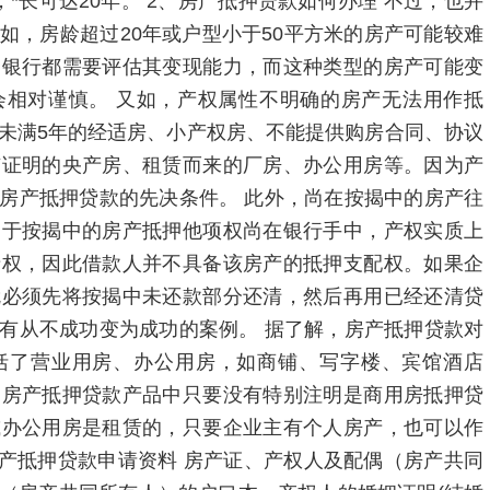
，*长可达20年。 2、房产抵押贷款如何办理 不过，也并
如，房龄超过20年或户型小于50平方米的房产可能较难
，银行都需要评估其变现能力，而这种类型的房产可能变
会相对谨慎。 又如，产权属性不明确的房产无法用作抵
未满5年的经适房、小产权房、不能提供购房合同、协议
市证明的央产房、租赁而来的厂房、办公用房等。因为产
房产抵押贷款的先决条件。 此外，尚在按揭中的房产往
由于按揭中的房产抵押他项权尚在银行手中，产权实质上
产权，因此借款人并不具备该房产的抵押支配权。如果企
就必须先将按揭中未还款部分还清，然后再用已经还清贷
有从不成功变为成功的案例。 据了解，房产抵押贷款对
括了营业用房、办公用房，如商铺、写字楼、宾馆酒店
的房产抵押贷款产品中只要没有特别注明是商用房抵押贷
或办公用房是租赁的，只要企业主有个人房产，也可以作
房产抵押贷款申请资料 房产证、产权人及配偶（房产共同