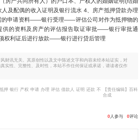
（房产共同所有人）的户口本、产权人的婚姻证明(结婚
款人及配偶的收入证明及银行流水 4、房产抵押贷款办理
需的申请资料——银行受理——评估公司对作为抵押物的
提供的资料及房产的评估报告取证审批——银行审批通
项权利证后进行放款——银行进行贷后管理
与风财讯无关。其原创性以及文中陈述文字和内容未经本站证实，对
的真实性、完整性、及时性，本站不作任何保证或承诺，请读者仅作
抵押
银行
产权
申请
办理
评估
借款人
证明
还款
不
【责任编辑】百科
合成
0
人参与
0
评论