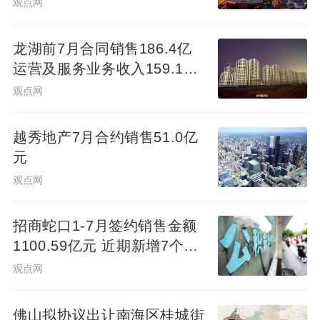
观点网
龙湖前7月合同销售186.4亿
运营及服务业务收入159.1亿
元
观点网
越秀地产7月合约销售51.0亿
元
观点网
招商蛇口1-7月签约销售金额
1100.59亿元 近期新增7个项
目
观点网
佛山拟协议出让南海区桂城街