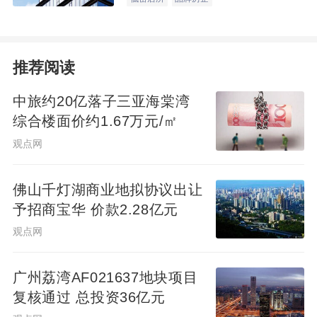
推荐阅读
中旅约20亿落子三亚海棠湾
综合楼面价约1.67万元/㎡
观点网
佛山千灯湖商业地拟协议出让
予招商宝华 价款2.28亿元
观点网
广州荔湾AF021637地块项目
复核通过 总投资36亿元