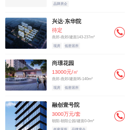
品牌房企
兴达·东华院
待定
燕郊-燕郊/建面143-237m²
现房
低密居所
尚璟花园
13000元/㎡
燕郊-燕郊/建面95-140m²
现房
低密居所
融创壹号院
3000万元/套
朝阳-朝阳公园/建面0-0m²
低密居所
品牌房企