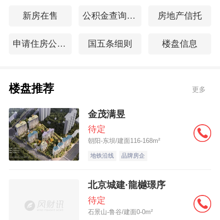
新房在售
公积金查询余额
房地产信托
申请住房公积金贷款
国五条细则
楼盘信息
楼盘推荐
更多
金茂满昱
待定
朝阳-东坝/建面116-168m²
地铁沿线
品牌房企
北京城建·龍樾璟序
待定
石景山-鲁谷/建面0-0m²