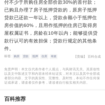
付不少于所购住房全部价款30%的首付款；
已购且办理了房子抵押贷款的，原房子抵押
贷款已还款一年以上，贷款余额小于抵押住
房价值的60%，且用作抵押的住房已取得房
屋权属证书，房龄在10年以内；能够提供贷
款行认可的有效担保；贷款行规定的其他条
件。
标签:
【责编】
百科合成
购房
贷款
抵押
住房
有效
免责声明：本文仅代表作者个人观点，与风财讯无关。其原创性
以及文中陈述文字和内容未经本站证实，对本文以及其中全部或
者部分内容、文字的真实性、完整性、及时性，本站不作任何保
证或承诺，请读者仅作参考，请读者自行核实相关内容。
百科推荐