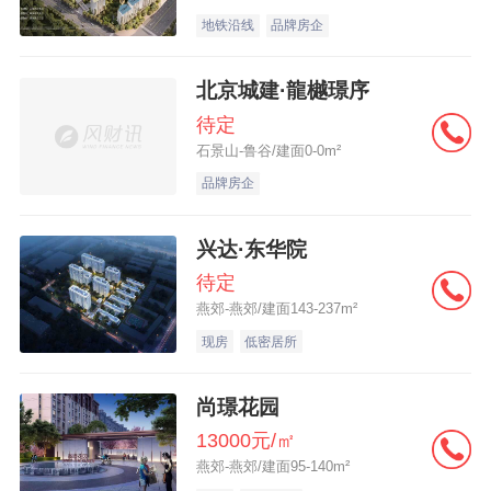
地铁沿线
品牌房企
北京城建·龍樾璟序
待定
石景山-鲁谷/建面0-0m²
品牌房企
兴达·东华院
待定
燕郊-燕郊/建面143-237m²
现房
低密居所
尚璟花园
13000元/㎡
燕郊-燕郊/建面95-140m²