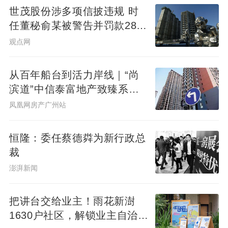
世茂股份涉多项信披违规 时
任董秘俞某被警告并罚款280
万元
观点网
从百年船台到活力岸线｜“尚
滨道”中信泰富地产致臻系首
秀广州&广州滨江天地商业愿
凤凰网房产广州站
景发布，共筑水岸新封面
恒隆：委任蔡德粦为新行政总
裁
澎湃新闻
把讲台交给业主！雨花新澍
1630户社区，解锁业主自治社