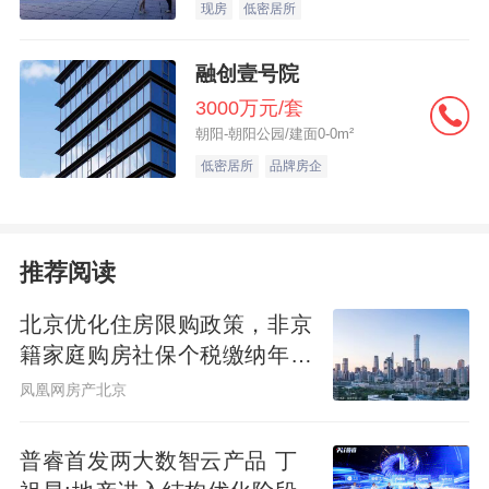
现房
低密居所
融创壹号院
3000万元/套
朝阳-朝阳公园/建面0-0m²
低密居所
品牌房企
推荐阅读
北京优化住房限购政策，非京
籍家庭购房社保个税缴纳年限
下调为一年
凤凰网房产北京
普睿首发两大数智云产品 丁