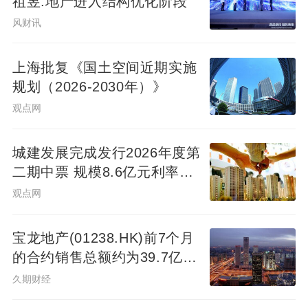
祖昱:地产进入结构优化阶段
风财讯
上海批复《国土空间近期实施
规划（2026-2030年）》
观点网
城建发展完成发行2026年度第
二期中票 规模8.6亿元利率
2.14%
观点网
宝龙地产(01238.HK)前7个月
的合约销售总额约为39.7亿元
同比减少7.78%
久期财经