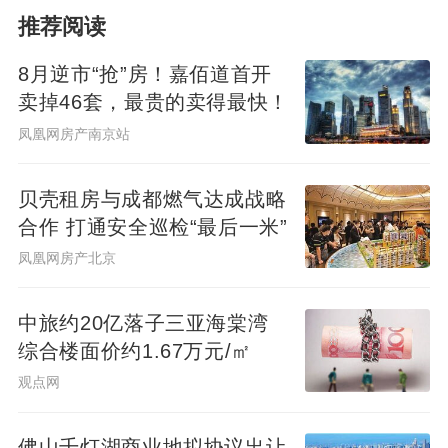
推荐阅读
8月逆市“抢”房！嘉佰道首开
卖掉46套，最贵的卖得最快！
凤凰网房产南京站
贝壳租房与成都燃气达成战略
合作 打通安全巡检“最后一米”
凤凰网房产北京
中旅约20亿落子三亚海棠湾
综合楼面价约1.67万元/㎡
观点网
佛山千灯湖商业地拟协议出让