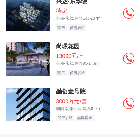
兴达·东华院
待定
燕郊-燕郊/建面143-237m²
现房
低密居所
尚璟花园
13000元/㎡
燕郊-燕郊/建面95-140m²
现房
低密居所
融创壹号院
3000万元/套
朝阳-朝阳公园/建面0-0m²
低密居所
品牌房企