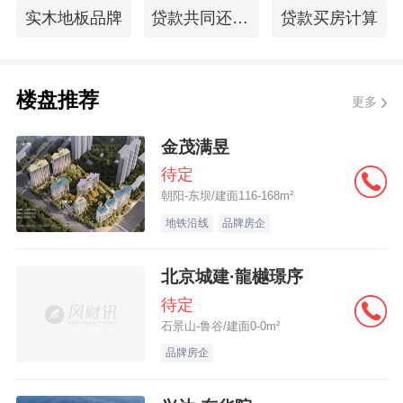
实木地板品牌
贷款共同还款人
贷款买房计算
楼盘推荐
更多
金茂满昱
待定
朝阳-东坝/建面116-168m²
地铁沿线
品牌房企
北京城建·龍樾璟序
待定
石景山-鲁谷/建面0-0m²
品牌房企