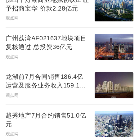
予招商宝华 价款2.28亿元
观点网
广州荔湾AF021637地块项目
复核通过 总投资36亿元
观点网
龙湖前7月合同销售186.4亿
运营及服务业务收入159.1亿
元
观点网
越秀地产7月合约销售51.0亿
元
观点网