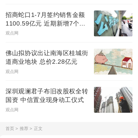
招商蛇口1-7月签约销售金额
1100.59亿元 近期新增7个项
目
观点网
佛山拟协议出让南海区桂城街
道商业地块 总价2.28亿元
观点网
深圳观澜君子布旧改股权全转
国资 中信置业现身动工仪式
观点网
首页
>
推荐
>
正文