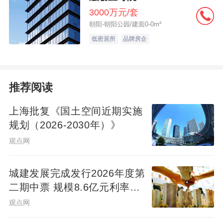
3000万元/套
朝阳-朝阳公园/建面0-0m²
低密居所
品牌房企
推荐阅读
上海批复《国土空间近期实施
规划（2026-2030年）》
观点网
城建发展完成发行2026年度第
二期中票 规模8.6亿元利率
2.14%
观点网