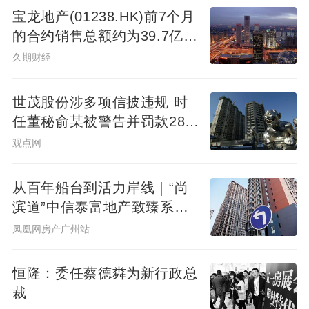
宝龙地产(01238.HK)前7个月
的合约销售总额约为39.7亿元
同比减少7.78%
久期财经
世茂股份涉多项信披违规 时
任董秘俞某被警告并罚款280
万元
观点网
从百年船台到活力岸线｜“尚
滨道”中信泰富地产致臻系首
秀广州&广州滨江天地商业愿
凤凰网房产广州站
景发布，共筑水岸新封面
恒隆：委任蔡德粦为新行政总
裁