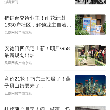
澎湃新闻
把讲台交给业主！雨花新澍
1630户社区，解锁业主自治社
群新样本
凤凰网房产南京站
安德门四代宅上新！颐居G58
最新规划出炉
凤凰网房产南京站
竞价21轮！南京土拍爆了！燕
子矶山姆要来了…
凤凰网房产南京站
挂牌两个月无人问，链家一场