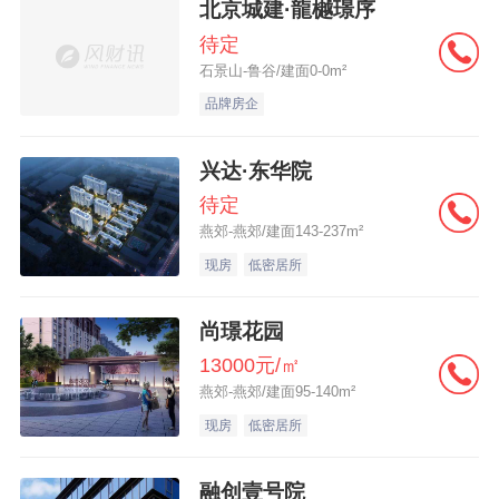
北京城建·龍樾璟序
待定
石景山-鲁谷/建面0-0m²
品牌房企
兴达·东华院
待定
燕郊-燕郊/建面143-237m²
现房
低密居所
尚璟花园
13000元/㎡
燕郊-燕郊/建面95-140m²
现房
低密居所
融创壹号院