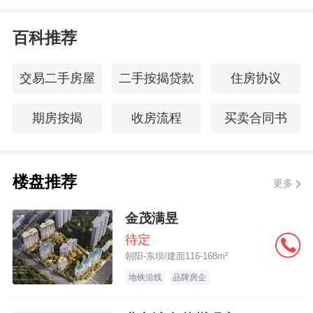
百科推荐
交易二手房屋
二手按揭贷款
住房协议
期房按揭
收房流程
买卖合同书
楼盘推荐
更多
金茂满昱
待定
朝阳-东坝/建面116-168m²
地铁沿线
品牌房企