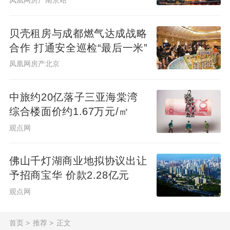
凤凰网房产南京站
贝壳租房与成都燃气达成战略
合作 打通安全巡检“最后一米”
凤凰网房产北京
中旅约20亿落子三亚海棠湾
综合楼面价约1.67万元/㎡
观点网
佛山千灯湖商业地拟协议出让
予招商宝华 价款2.28亿元
观点网
首页
>
推荐
>
正文