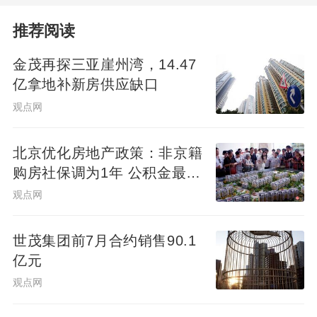
推荐阅读
金茂再探三亚崖州湾，14.47
亿拿地补新房供应缺口
观点网
北京优化房地产政策：非京籍
购房社保调为1年 公积金最高
可贷340万元
观点网
世茂集团前7月合约销售90.1
亿元
观点网