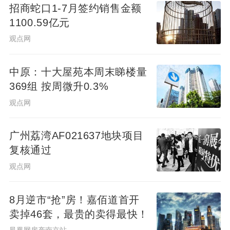
招商蛇口1-7月签约销售金额
1100.59亿元
观点网
中原：十大屋苑本周末睇楼量
369组 按周微升0.3%
观点网
广州荔湾AF021637地块项目
复核通过
观点网
8月逆市“抢”房！嘉佰道首开
卖掉46套，最贵的卖得最快！