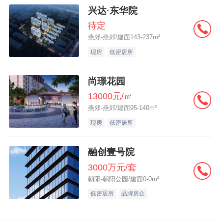
兴达·东华院
待定
燕郊-燕郊/建面143-237m²
现房
低密居所
尚璟花园
13000元/㎡
燕郊-燕郊/建面95-140m²
现房
低密居所
融创壹号院
3000万元/套
朝阳-朝阳公园/建面0-0m²
低密居所
品牌房企