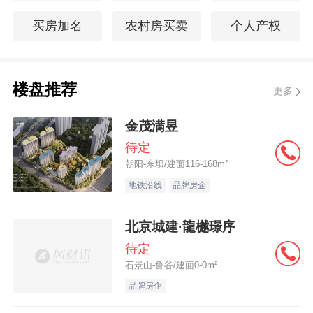
买房加名
农村房买卖
个人产权
楼盘推荐
更多
金茂满昱
待定
朝阳-东坝/建面116-168m²
地铁沿线
品牌房企
北京城建·龍樾璟序
待定
石景山-鲁谷/建面0-0m²
品牌房企