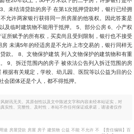
龄在20年以上，50平方米以下的二手房，许多银行是不
 3、未结清贷款的房子 在第1次抵押贷款时，银行已经拥
律不允许两家银行获得同一所房屋的他项权。因此答案是
物以及临时建筑物不能用于抵押。 5、部分公房 6、小产权
产证所赋予的所有权，买卖尚且受到限制，银行也不接受
用房 未满5年的经适房是不允许上市交易的，银行同样无
贷款。 8、文物保护建筑 列入文物保护的建筑物和有重
。 9、拆迁范围内的房子 被依法公告列入拆迁范围的房
屋 根据有关规定，学校、幼儿园、医院等以公益为目的公
社会团体还是个人，都不得抵押。
与风财讯无关。其原创性以及文中陈述文字和内容未经本站证实，对
的真实性、完整性、及时性，本站不作任何保证或承诺，请读者仅作
用途
房屋贷款
房屋
房子
建筑物
公益
不能
不允许
不
【责任编辑】百