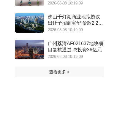
㎡
2026-08-08 10:19:09
佛山千灯湖商业地拟协议
出让予招商宝华 价款2.28
亿元
2026-08-08 10:19:09
广州荔湾AF021637地块项
目复核通过 总投资36亿元
2026-08-08 10:19:09
查看更多 >