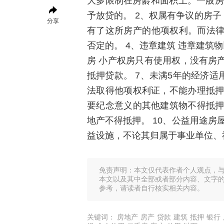
大多限制在房龄和面积上。一般房
予放贷的。 2、权属有争议的房子
分享
有了这所房产的他项权利。而法
否定的。 4、违章建筑 违章建筑
房 小产权房只有使用权，没有房
抵押贷款。 7、未满5年的经济适
法取得他项权利证，不能办理抵押
要纪念意义的其他建筑物不得抵押
地产不得抵押。 10、公益用途房
益设施，不论其归属于事业单位、
免责声明：本文仅代表作者个人观点，
本文以及其中全部或者部分内容、文字
参考，请读者自行核实相关内容。
关键词：
房地产
房产
贷款
建筑
抵押
银行