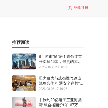
登录/注册
推荐阅读
8月逆市“抢”房！嘉佰道首
开卖掉46套，最贵的卖得
最快！
2026-08-08 20:50:11
贝壳租房与成都燃气达成
战略合作 打通安全巡检“最
后一米”
2026-08-08 17:19:23
中旅约20亿落子三亚海棠
湾 综合楼面价约1.67万元/