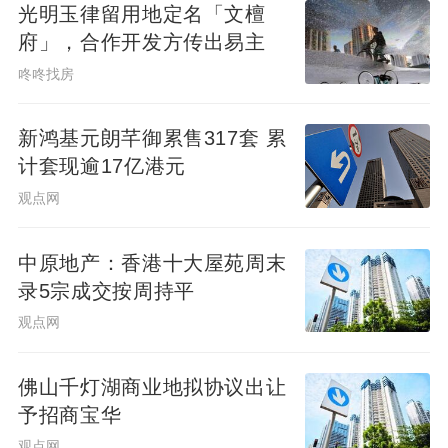
光明玉律留用地定名「文檀
府」，合作开发方传出易主
咚咚找房
新鸿基元朗芊御累售317套 累
计套现逾17亿港元
观点网
中原地产：香港十大屋苑周末
录5宗成交按周持平
观点网
佛山千灯湖商业地拟协议出让
予招商宝华
观点网