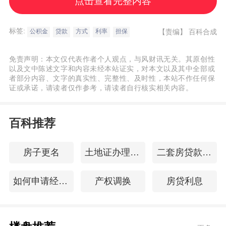
点击查看完整内容
个人住房贷款可以采用抵押、质押、保证和
抵押(质押)加保证四种担保方式。住房贷款担
标签:
【责编】
百科合成
公积金
贷款
方式
利率
担保
保方式一：抵押贷款方式。抵押贷款方式是
指贷款银行以借款人或第三人提供的符合规
免责声明：本文仅代表作者个人观点，与风财讯无关。其原创性
定条件的财产作为抵押物而向借款人发放的
以及文中陈述文字和内容未经本站证实，对本文以及其中全部或
者部分内容、文字的真实性、完整性、及时性，本站不作任何保
贷款的方式。住房贷款担保方式二：质押贷
证或承诺，请读者仅作参考，请读者自行核实相关内容。
款方式。质押贷款方式是指借款人或第三人
将符合规定条件的权利凭证交由贷款银行占
百科推荐
有，贷款银行以该权利作为贷款担保而向借
款人发放贷款的方式。住房贷款担保方式
房子更名
土地证办理流程
二套房贷款政策
三：保证贷款方式。保证贷款方式是指贷款
如何申请经济适用房
产权调换
房贷利息
银行以借款人提供的具有代为清偿能力的法
人或个人作为保证人而向其发放贷款的方
式。住房贷款担保方式四：抵押(质押)加保证