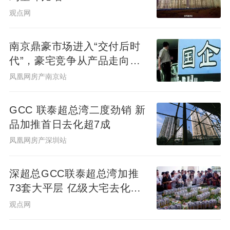
观点网
南京鼎豪市场进入“交付后时
代”，豪宅竞争从产品走向服
务
凤凰网房产南京站
GCC 联泰超总湾二度劲销 新
品加推首日去化超7成
凤凰网房产深圳站
深超总GCC联泰超总湾加推
73套大平层 亿级大宅去化近8
成
观点网