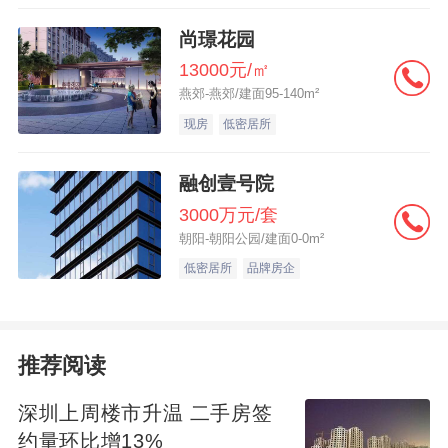
尚璟花园
13000元/㎡
燕郊-燕郊/建面95-140m²
现房
低密居所
融创壹号院
3000万元/套
朝阳-朝阳公园/建面0-0m²
低密居所
品牌房企
推荐阅读
深圳上周楼市升温 二手房签
约量环比增13%