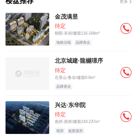
楼盘推荐
更多
贷款方式。抵押(质押)加保证贷款方式是指贷
款银行在借款人或第三人提供抵押(质押)的基
金茂满昱
础上，同时要求借款人提供符合规定条件的
待定
朝阳-东坝/建面116-168m²
保证人作为贷款担保而向借款人发放贷款的
地铁沿线
品牌房企
方式。
北京城建·龍樾璟序
待定
石景山-鲁谷/建面0-0m²
品牌房企
兴达·东华院
待定
燕郊-燕郊/建面143-237m²
现房
低密居所