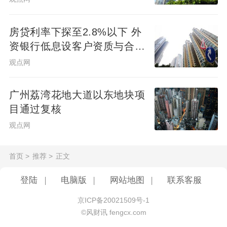
房贷利率下探至2.8%以下 外
资银行低息设客户资质与合作
渠道门槛
观点网
广州荔湾花地大道以东地块项
目通过复核
观点网
首页
>
推荐
>
正文
登陆
|
电脑版
|
网站地图
|
联系客服
京ICP备20021509号-1
©风财讯 fengcx.com