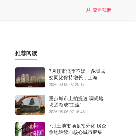
登录/注册
推荐阅读
7月楼市淡季不淡：多城成
交同比保持增长，上海豪
宅项目开盘日光
2026-08-06 07:20:17
重点城市土拍提速 调规地
块逐渐成“主流”
2026-08-06 07:16:45
7月土地市场竞拍分化 房企
拿地继续向核心城市聚集