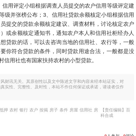
、信用评定小组根据调查人员提交的农户信用等级评定建
等级并张榜公布；3、信用社贷款余额核定小组根据信用
人员提交的贷款余额核定建议、调查材料，讨论核定农户
卡）或余额核定通知书，通知农户本人和信用社柜经办人
友想贷款的话，可以去咨询当地的信用社、农行等，一般
主要你符合贷款的条件，同时贷款用途合法，一般都是没
村信用社也有国家扶持农村的小型贷款。
与风财讯无关。其原创性以及文中陈述文字和内容未经本站证实，对
的真实性、完整性、及时性，本站不作任何保证或承诺，请读者仅作
抵押
农村
银行
农户
按揭
房子
条件
房屋
信用社
房
【责任编辑】百
科合成