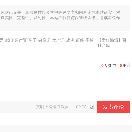
与风财讯无关。其原创性以及文中陈述文字和内容未经本站证实，对
的真实性、完整性、及时性，本站不作任何保证或承诺，请读者仅作
元
部门
房产证
房子
身份证
土地证
成功
证件
手续
【责任编辑】百
科合成
0
人参与
0
评论
发表评论
文明上网理性发言
0/400