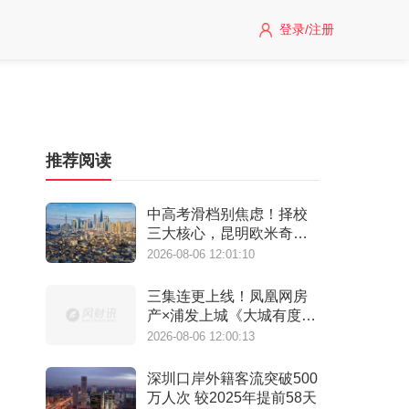
登录/注册
推荐阅读
中高考滑档别焦虑！择校
三大核心，昆明欧米奇一
站式覆盖
2026-08-06 12:01:10
三集连更上线！凤凰网房
产×浦发上城《大城有度》
纪录片 见证一座百万方大
2026-08-06 12:00:13
城生长
深圳口岸外籍客流突破500
万人次 较2025年提前58天