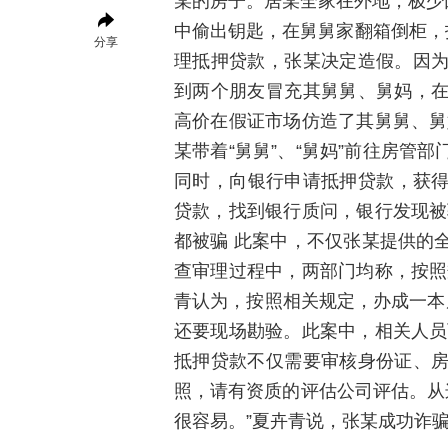
某的房子。居某全家在外地，极少回
中偷出钥匙，在舅舅家翻箱倒柜，找
分享
理抵押贷款，张某决定造假。因
到两个朋友冒充其舅舅、舅妈，
高价在假证市场仿造了其舅舅、舅
某带着“舅舅”、“舅妈”前往房管
同时，向银行申请抵押贷款，获得
贷款，找到银行质问，银行发现被
都被骗 此案中，不仅张某提供的
查审理过程中，两部门均称，按照
青认为，按照相关规定，办成一本
还要现场勘验。此案中，相关人员
抵押贷款不仅需要审核身份证、
照，请有资质的评估公司评估。从
很容易。”夏卉青说，张某成功诈骗