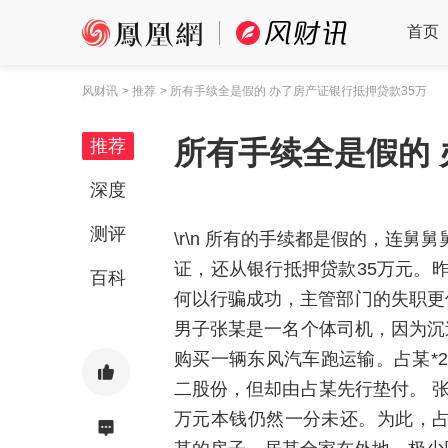
首页
风财讯
> 推荐
> 所有手续全是假的 办了房产证银行抵押贷款35万
所有手续全是假的 
推荐
深度
测评
\r\n 所有的手续都是假的，连
证，还从银行抵押贷款35万元。
百科
何以行骗成功，主管部门的失职更值
男子张某是一名个体司机，因为沉迷
购买一辆东风汽车跑运输。占某*
二股份，但却由占某先行垫付。 张
万元本钱仍然一分未还。为此，占