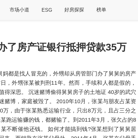
市场小道
好房探探
榜单
ESG
办了房产证银行抵押贷款35万
舅舅舅妈都是找人冒充的，外甥却从房管部门办了舅舅的房产
昨日，外甥张某被判刑11年。然而，手续和人都是假的，
得深思。 沉迷赌博偷得舅舅房子的土地证 40岁的武穴
赌博，家庭被毁了。 2010年10月，张某与朋友占某资
20万，由于张某熟悉运输行业，只出8万元，且占三分之
某跑运输赚的钱，都赌输了。到2011年3月，张欠占的8
某不断催他还钱。 如何才能搞到钱?张某想到了舅舅居