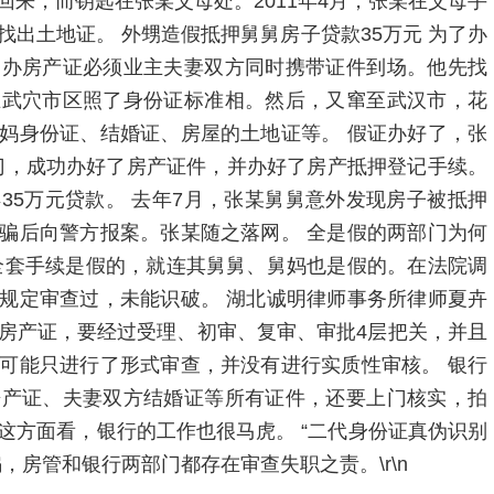
来，而钥匙在张某父母处。2011年4月，张某在父母手
出土地证。 外甥造假抵押舅舅房子贷款35万元 为了办
为办房产证必须业主夫妻双方同时携带证件到场。他先找
在武穴市区照了身份证标准相。然后，又窜至武汉市，花
妈身份证、结婚证、房屋的土地证等。 假证办好了，张
部门，成功办好了房产证件，并办好了房产抵押登记手续。
35万元贷款。 去年7月，张某舅舅意外发现房子被抵押
骗后向警方报案。张某随之落网。 全是假的两部门为何
全套手续是假的，就连其舅舅、舅妈也是假的。在法院调
规定审查过，未能识破。 湖北诚明律师事务所律师夏卉
房产证，要经过受理、初审、复审、审批4层把关，并且
可能只进行了形式审查，并没有进行实质性审核。 银行
房产证、夫妻双方结婚证等所有证件，还要上门核实，拍
这方面看，银行的工作也很马虎。 “二代身份证真伪识别
，房管和银行两部门都存在审查失职之责。\r\n