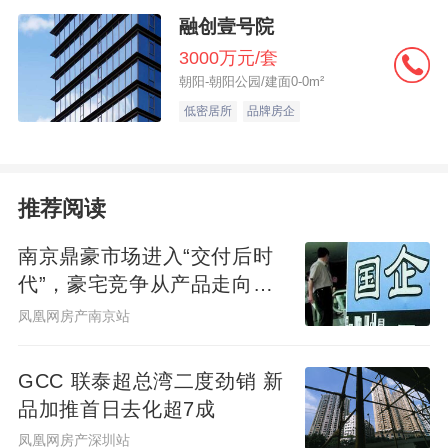
融创壹号院
3000万元/套
朝阳-朝阳公园/建面0-0m²
低密居所
品牌房企
推荐阅读
南京鼎豪市场进入“交付后时
代”，豪宅竞争从产品走向服
务
凤凰网房产南京站
GCC 联泰超总湾二度劲销 新
品加推首日去化超7成
凤凰网房产深圳站