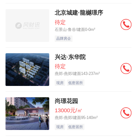
北京城建·龍樾璟序
待定
石景山-鲁谷/建面0-0m²
品牌房企
兴达·东华院
待定
燕郊-燕郊/建面143-237m²
现房
低密居所
尚璟花园
13000元/㎡
燕郊-燕郊/建面95-140m²
现房
低密居所