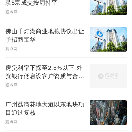
录5宗成交按周持平
观点网
佛山千灯湖商业地拟协议出让
予招商宝华
观点网
房贷利率下探至2.8%以下 外
资银行低息设客户资质与合作
渠道门槛
观点网
广州荔湾花地大道以东地块项
目通过复核
观点网