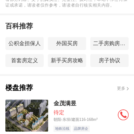
证或承诺，请读者仅作参考，请读者自行核实相关内容。
百科推荐
公积金担保人
外国买房
二手房购房合同注意事项
首套房定义
新手买房攻略
房子协议
楼盘推荐
更多
金茂满昱
待定
朝阳-东坝/建面116-168m²
地铁沿线
品牌房企