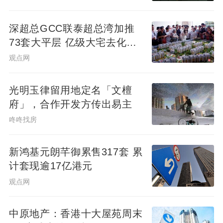
深超总GCC联泰超总湾加推
73套大平层 亿级大宅去化近8
成
观点网
光明玉律留用地定名「文檀
府」，合作开发方传出易主
咚咚找房
新鸿基元朗芊御累售317套 累
计套现逾17亿港元
观点网
中原地产：香港十大屋苑周末