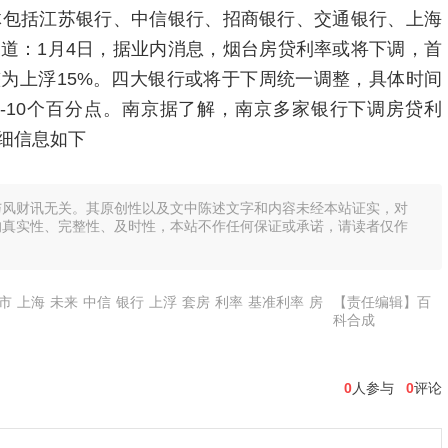
体包括江苏银行、中信银行、招商银行、交通银行、上海
道：1月4日，据业内消息，烟台房贷利率或将下调，首
整为上浮15%。四大银行或将于下周统一调整，具体时间
-10个百分点。南京据了解，南京多家银行下调房贷利
细信息如下
与风财讯无关。其原创性以及文中陈述文字和内容未经本站证实，对
的真实性、完整性、及时性，本站不作任何保证或承诺，请读者仅作
市
上海
未来
中信
银行
上浮
套房
利率
基准利率
房
【责任编辑】百
科合成
0
人参与
0
评论