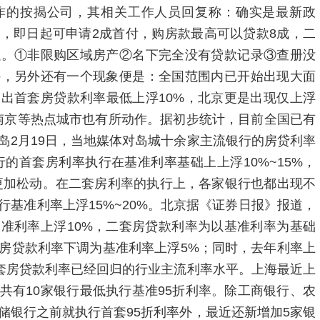
作的按揭公司，其相关工作人员回复称：确实是最新政
，即日起可申请2成首付，购房款最高可以贷款8成，二
以。①非限购区域房产②名下完全没有贷款记录③查册没
外，另外还有一个现象便是：全国范围内已开始出现大面
出首套房贷款利率最低上浮10%，北京更是出现仅上浮
南京等热点城市也有所动作。据初步统计，目前全国已有
岛2月19日，当地媒体对岛城十余家主流银行的房贷利率
的首套房利率执行在基准利率基础上上浮10%~15%，
%，更加松动。在二套房利率的执行上，各家银行也都出现不
基准利率上浮15%~20%。北京据《证券日报》报道，
准利率上浮10%，二套房贷款利率为以基准利率为基础
套房贷款利率下调为基准利率上浮5%；同时，去年利率上
首套房贷款利率已经回归的行业主流利率水平。上海最近上
共有10家银行最低执行基准95折利率。除工商银行、农
储银行之前就执行首套95折利率外，最近还新增加5家银