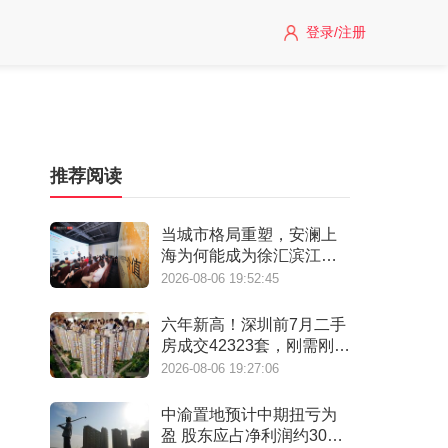
登录/注册
推荐阅读
当城市格局重塑，安澜上
海为何能成为徐汇滨江承
接“新质生产力”的人居锚
2026-08-06 19:52:45
点？
六年新高！深圳前7月二手
房成交42323套，刚需刚改
撑起"量的回归"
2026-08-06 19:27:06
中渝置地预计中期扭亏为
盈 股东应占净利润约3000