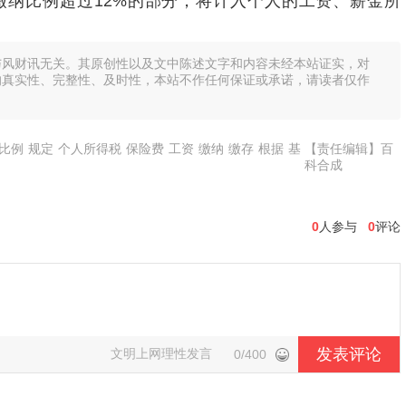
缴纳比例超过12%的部分，将计入个人的工资、薪金所
与风财讯无关。其原创性以及文中陈述文字和内容未经本站证实，对
的真实性、完整性、及时性，本站不作任何保证或承诺，请读者仅作
比例
规定
个人所得税
保险费
工资
缴纳
缴存
根据
基
【责任编辑】百
科合成
0
人参与
0
评论
发表评论
文明上网理性发言
0/400