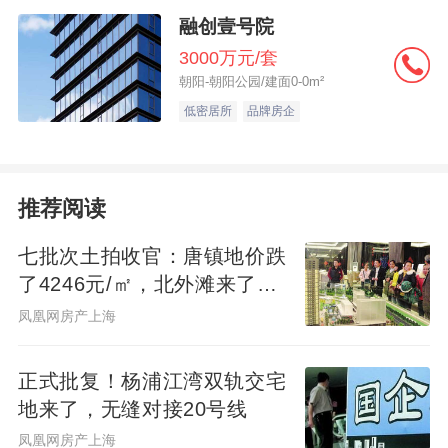
融创壹号院
3000万元/套
朝阳-朝阳公园/建面0-0m²
低密居所
品牌房企
推荐阅读
七批次土拍收官：唐镇地价跌
了4246元/㎡，北外滩来了两
位温州首富
凤凰网房产上海
正式批复！杨浦江湾双轨交宅
地来了，无缝对接20号线
凤凰网房产上海