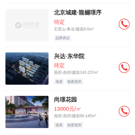
北京城建·龍樾璟序
待定
石景山-鲁谷/建面0-0m²
品牌房企
兴达·东华院
待定
燕郊-燕郊/建面143-237m²
现房
低密居所
尚璟花园
13000元/㎡
燕郊-燕郊/建面95-140m²
现房
低密居所