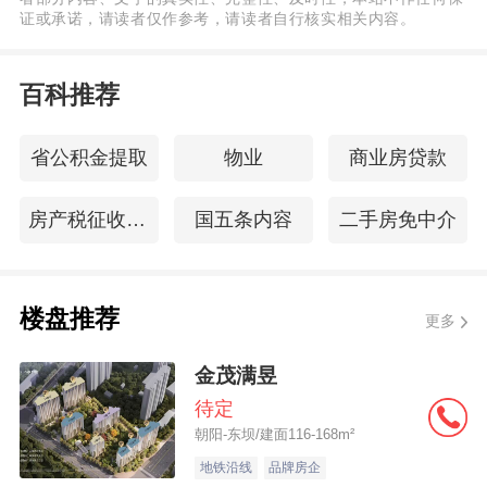
证或承诺，请读者仅作参考，请读者自行核实相关内容。
百科推荐
省公积金提取
物业
商业房贷款
房产税征收时间
国五条内容
二手房免中介
楼盘推荐
更多
金茂满昱
待定
朝阳-东坝/建面116-168m²
地铁沿线
品牌房企