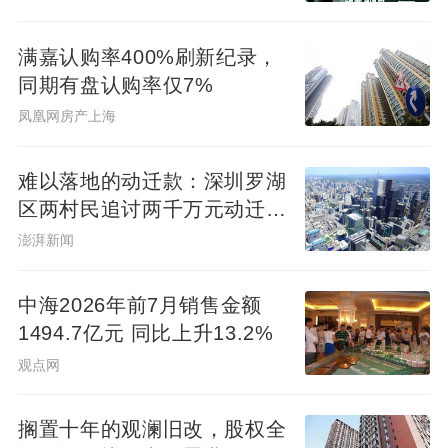
满嘉认购率400%刷新纪录，
同期有盘认购率仅7%
凤凰网房产上海
难以落地的动迁款：深圳罗湖
区两村民追讨两千万元动迁款
八年未果
澎湃新闻
中海2026年前7月销售金额
1494.7亿元 同比上升13.2%
观点网
搁置十年的观澜旧改，股权全