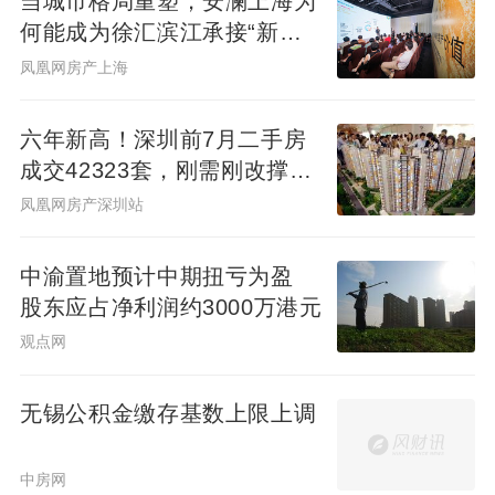
当城市格局重塑，安澜上海为
何能成为徐汇滨江承接“新质
生产力”的人居锚点？
凤凰网房产上海
六年新高！深圳前7月二手房
成交42323套，刚需刚改撑
起"量的回归"
凤凰网房产深圳站
中渝置地预计中期扭亏为盈
股东应占净利润约3000万港元
观点网
无锡公积金缴存基数上限上调
中房网