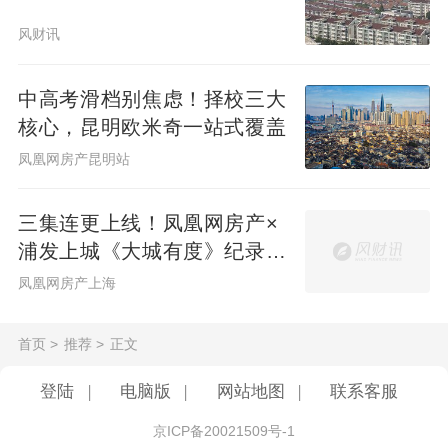
风财讯
中高考滑档别焦虑！择校三大
核心，昆明欧米奇一站式覆盖
凤凰网房产昆明站
三集连更上线！凤凰网房产×
浦发上城《大城有度》纪录片
见证一座百万方大城生长
凤凰网房产上海
首页
>
推荐
>
正文
登陆
|
电脑版
|
网站地图
|
联系客服
京ICP备20021509号-1