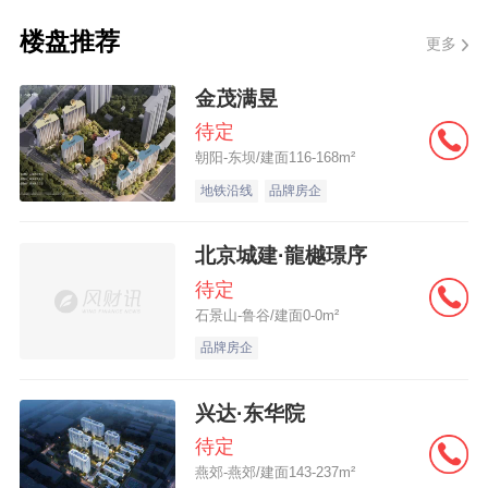
楼盘推荐
更多
金茂满昱
待定
朝阳-东坝/建面116-168m²
地铁沿线
品牌房企
北京城建·龍樾璟序
待定
石景山-鲁谷/建面0-0m²
品牌房企
兴达·东华院
待定
燕郊-燕郊/建面143-237m²