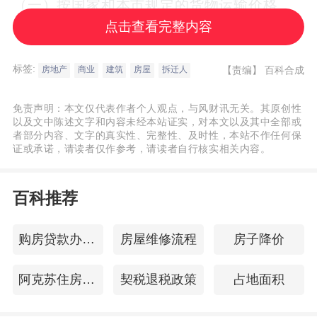
（一）按国家和本市规定的货物运输价格、
点击查看完整内容
设备安装价格计算的设备搬迁和安装费
用； （二）无法恢复使用的设备按重置
标签:
【责编】
百科合成
房地产
商业
建筑
房屋
拆迁人
价结合成新结算的费用； （三）因拆迁
造成停产、停业的适当补偿。
免责声明：本文仅代表作者个人观点，与风财讯无关。其原创性
以及文中陈述文字和内容未经本站证实，对本文以及其中全部或
者部分内容、文字的真实性、完整性、及时性，本站不作任何保
证或承诺，请读者仅作参考，请读者自行核实相关内容。
百科推荐
购房贷款办理流程
房屋维修流程
房子降价
阿克苏住房公积金查询
契税退税政策
占地面积