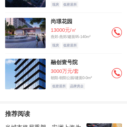
现房
低密居所
尚璟花园
13000元/㎡
燕郊-燕郊/建面95-140m²
现房
低密居所
融创壹号院
3000万元/套
朝阳-朝阳公园/建面0-0m²
低密居所
品牌房企
推荐阅读