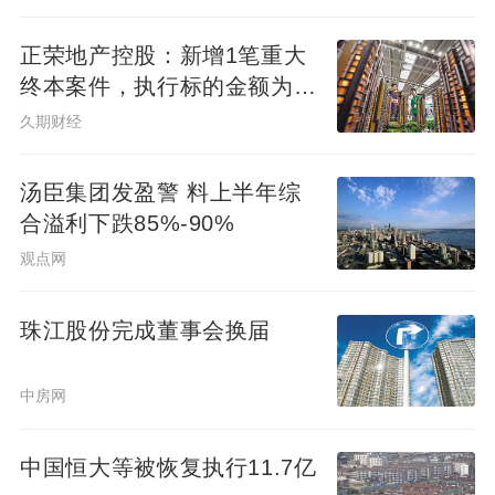
正荣地产控股：新增1笔重大
终本案件，执行标的金额为
4.73亿元
久期财经
汤臣集团发盈警 料上半年综
合溢利下跌85%-90%
观点网
珠江股份完成董事会换届
中房网
中国恒大等被恢复执行11.7亿