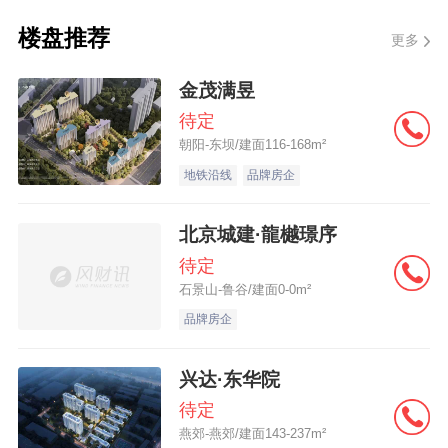
只为优质客户提供基准利率上浮10%的贷
楼盘推荐
更多
款，要求为事业单位工作人员或者公务员。
银行10月首套10月二套放款速度备注中国
金茂满昱
10%-15%20%正常放款优质客户可做10%汇
待定
丰10%11%半个月左右无中信10%-15%20%
朝阳-东坝/建面116-168m²
地铁沿线
品牌房企
正常放款个别楼盘可做10%此外，房姐致电
汇丰银行获悉：首套房贷利率上浮10%，而
北京城建·龍樾璟序
二套房贷利率最低只上浮11%。这已是近几
待定
个月以来，房姐了解到的最大优惠。上浮
石景山-鲁谷/建面0-0m²
11%是什么概念？房姐为大家算了一笔账。
品牌房企
在珠海，买房贷款200万非常普遍。而一般二
套房贷利率在20-30%之间，以此额度为例，
兴达·东华院
贷款30年，等额本息，上浮11%相比于上浮
待定
燕郊-燕郊/建面143-237m²
20%，利息少了20万。这可是很多人一两年