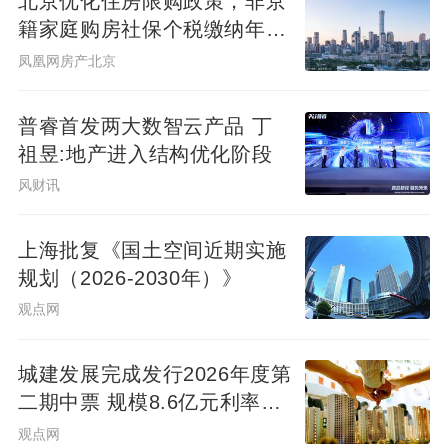
北京优化住房限购政策，非京
利率有所下调，房贷利率最低上浮10%的银
籍家庭购房社保个税缴纳年限
行增加了2家，为中国银行和汇丰银行。其中
下调为一年
凤凰网房产北京
上浮最高的平安银行，首套房上浮25%，二
套房上浮30%。值得一提的是，华润银行已
普睿首发两大数智云产品 丁
停贷许久，民生银行目前只做抵押贷款，不
祖昱:地产进入结构优化阶段
做按揭贷款。此外，有几家银行的贷款经理
风财讯
告知房姐，具体的房贷利率还要看具体的楼
盘而定，但利率摆动不会很大。各银行放款
上海批复《国土空间近期实施
速度不一房姐了解到，部分银行额度充足，
规划（2026-2030年）》
称相比之前放款速度快了很多，其中交行表
观点网
示资料齐全的话，一周就能放款。但是也有
另一部分银行称，由于趋于年末，额度比较
城建发展完成发行2026年度第
二期中票 规模8.6亿元利率
紧张，放款速度慢。建行表示最慢需要等3-4
2.14%
观点网
个月才能放款。农业银行的贷款经理则耐心