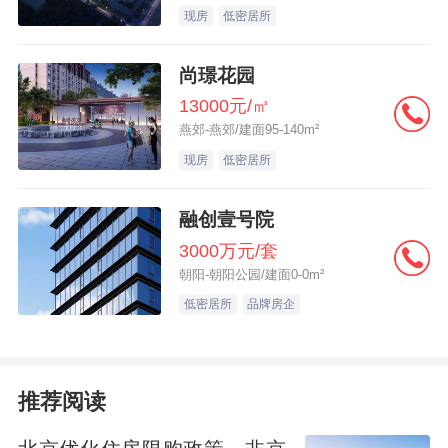
现房
低密居所
的收入。部分房贷利率有所下调下面是13家
银行的房贷利率一览：银行9月首套10月首套
尚璟花园
9月二套10月二套中行
13000元/㎡
15%-20%10%-15%20%20%农行
燕郊-燕郊/建面95-140m²
15%15%20%20%建行
现房
低密居所
15%15%-20%20%20%工行15%最低
融创壹号院
15%25%25%农商20%20%停贷20%华润停
3000万元/套
贷停贷停贷停贷民生抵押贷抵押贷抵押贷抵
朝阳-朝阳公园/建面0-0m²
押贷中信10%10%-15%20%20%招商
低密居所
品牌房企
15%-20%15%20%20%广发
15%15%20%20%汇丰15%10%25%11%平
安25%25%30%30%交行15%15%20%20%
推荐阅读
可以发现，相比9月份，珠海部分银行的房贷