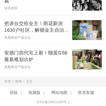
国首套房贷款利率下调的消息不少，厦门回
裁
到基准、上海可以95折、深圳9家银行下调、
澎湃新闻
广州上浮5%...合肥也终于进入了下降通道，
把讲台交给业主！雨花新澍
合肥民生多家支行都执行了仅上浮15%的利
1630户社区，解锁业主自治社
率。这一切的迹象，对于楼市来说，都是不
群新样本
凤凰网房产南京站
错的利好消息。这里有3点走势已经很明朗：
1、利率全面下降只是时间问题和幅度问题。
安德门四代宅上新！颐居G58
2、央行降准后银行资金充裕，尤其年初各家
最新规划出炉
银行更加充裕，乐意把资金流入房贷业务。
凤凰网房产南京站
3、只要有一两家下降，必然会带动其他银行
下降。据目前合肥银行内部的消息看，部门
首页
>
推荐
>
正文
银行确实有松动的趋势，建行近期实际放贷
登陆
|
电脑版
|
网站地图
|
联系客服
的结果很多是仅上浮15%，合肥交通银行也
是仅上浮15%。业内预测，春节之后，房贷
京ICP备20021509号-1