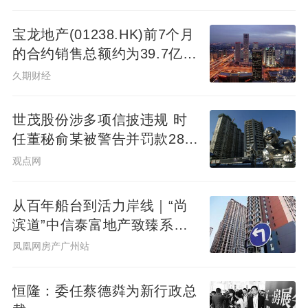
向房姐解释：年末的时候，银行额度都会紧
宝龙地产(01238.HK)前7个月
张，到12月份的时候一般就停止放款了，所
的合约销售总额约为39.7亿元
以最好快点申请。
同比减少7.78%
久期财经
1合肥首套房利率进入下降通道民生、建行、
世茂股份涉多项信披违规 时
交通出现松动合肥3家银行能够做到首套房利
任董秘俞某被警告并罚款280
率仅上浮15%的政策，虽然是针对优质客
万元
观点网
户，但对比2个月前全线20%上浮的行情，已
经开启了下降通道。合肥首套房利率下降银
从百年船台到活力岸线｜“尚
行：建行优质客户，首套房可以仅上浮15%
滨道”中信泰富地产致臻系首
科技农村商业银行优质客户，首套房可以仅
秀广州&广州滨江天地商业愿
凤凰网房产广州站
景发布，共筑水岸新封面
上浮15%民生银行优质客户，首套房可以仅
上浮15%交通银行首套房也出现松动近期全
恒隆：委任蔡德粦为新行政总