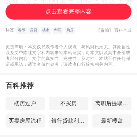
五年(含五年)利率为6.0%,五年以上为
6.15%。三、二次抵押所需资料与初抵的材
点击查看完整内容
料基本相同：1、身份证
标签:
【责编】
百科合成
春节
房贷
楼市
华润
购房
时间已经到了11月份，央行降准已经过去了
免责声明：本文仅代表作者个人观点，与风财讯无关。其原创性
近一个月。那么房贷方面是否有松口？购房
以及文中陈述文字和内容未经本站证实，对本文以及其中全部或
者部分内容、文字的真实性、完整性、及时性，本站不作任何保
成本有没有下降？连日来，房姐致电珠海13
证或承诺，请读者仅作参考，请读者自行核实相关内容。
家银行获悉，房贷有松动的迹象：有银行下
调房贷利率，首套利率仅上浮10%的银行增
百科推荐
加至3家。惊喜的是，有银行二套房贷利率仅
上浮11%！汇丰银行二套房利率只上浮11%
楼房过户
不买房
离职后提取公积金
房姐了解到，相比9月份，首套房贷上浮10%
买卖房屋流程
银行贷款利率表
最新楼盘
的银行增加至3家，目前有中信银行，中国银
行、汇丰银行等。需要提醒的是，中国银行