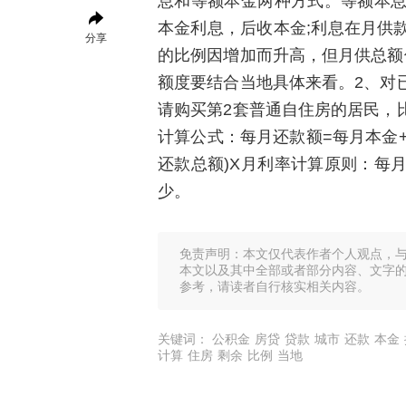
息和等额本金两种方式。等额本
本金利息，后收本金;利息在月供
分享
的比例因增加而升高，但月供总额
额度要结合当地具体来看。2、对
请购买第2套普通自住房的居民，
计算公式：每月还款额=每月本金+
还款总额)X月利率计算原则：每
少。
免责声明：本文仅代表作者个人观点，
本文以及其中全部或者部分内容、文字
参考，请读者自行核实相关内容。
关键词：
公积金
房贷
贷款
城市
还款
本金
计算
住房
剩余
比例
当地