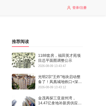
登录/注册
推荐阅读
1188套房，福田英才苑项
目总平面图调整公示
2026-08-09 13:43:47
光明2宗“王炸”地块启动整
备了！凤凰城地铁口+深实
验+商业环绕
2026-08-09 13:43:12
金茂再探三亚崖州湾，
14.47亿拿地补新房供应缺