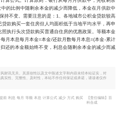
息计算公式。计算原则：银行从每月月供款中，先收剩余
款中的比例中随剩余本金的减少而降低，本金在月供款中
保持不变。需要注意的是：1、各地城市公积金贷款较高
已贷款购买一套住房但人均面积低于当地平均水平，再申
比照执行头次贷款购买普通自住房的优惠政策。等额本金
每月本息每月本金=本金/还款月数每月本息=(本金-累计
月归还的本金额始终不变，利息会随剩余本金的减少而减
与风财讯无关。其原创性以及文中陈述文字和内容未经本站证实，对
的真实性、完整性、及时性，本站不作任何保证或承诺，请读者仅作
提前
利息
每月
等额
本息
计算公式
减少
方式
购买
【责任编辑】百
科合成