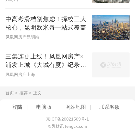
中高考滑档别焦虑！择校三大
核心，昆明欧米奇一站式覆盖
凤凰网房产昆明站
三集连更上线！凤凰网房产×
浦发上城《大城有度》纪录片
见证一座百万方大城生长
凤凰网房产上海
首页
>
推荐
>
正文
登陆
|
电脑版
|
网站地图
|
联系客服
京ICP备20021509号-1
©风财讯 fengcx.com