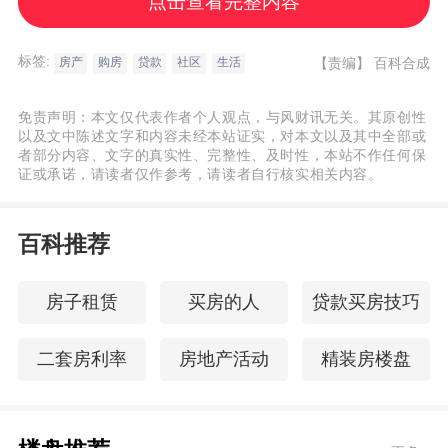
点击查看完整内容
（市房管局开具）。 6、不动产发票原件及
复印件（一次性付款提供）。 7、借款合同
标签:
【责编】
百科合成
房产
购房
贷款
社区
生活
原件及复印件（按揭买房者提供）还款证明
（在贷款银行开具连续六个月还款记录证
免责声明：本文仅代表作者个人观点，与风财讯无关。其原创性
明）。 8、《门牌号证明》（建议先在小区
以及文中陈述文字和内容未经本站证实，对本文以及其中全部或
者部分内容、文字的真实性、完整性、及时性，本站不作任何保
物管处开具《入住证明》，再到房屋所在地
证或承诺，请读者仅作参考，请读者自行核实相关内容。
派出所开具）。 9、填写《入户申请表》。
四、购房入户申请书范文 xx市公安局xx派出
百科推荐
所: 本人xxx，x族，x性，出生xx日，身份证
号码：xxxx，xx人，于xx日在贵辖区xx小区
房子租赁
买房的人
贷款买房技巧
购买了一套xxm2的商品房(房产证编号xxx)，
二套房利率
房地产活动
精装房楼盘
并于xx日实际入住。根据xx市户籍管理相关
规定和本人需要,特申请将在xx户口迁移到贵
辖区xxx。 望早日批复! 申请人：xxx (单位