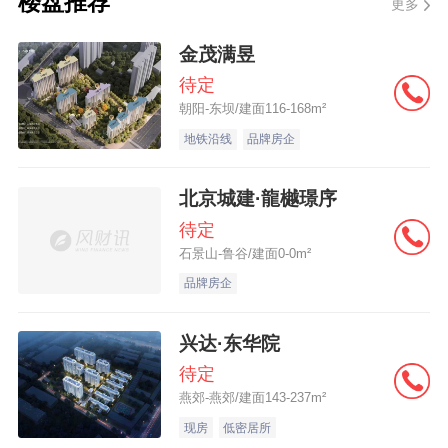
楼盘推荐
更多
或社区签章) 关于入户申请流程、资料和购房
入户申请书格式等问题就给大家介绍到这里
金茂满昱
了。工作和生活中，我们经常会由于户籍等
待定
朝阳-东坝/建面116-168m²
各方面的限制，办理一些事情如办身份证、
地铁沿线
品牌房企
领结婚证等，都需要回到户籍所在地办理。
工作地和户籍地两头跑相当麻烦，买房迁入
北京城建·龍樾璟序
户口后，这些问题就可以迎刃而解了。\r\n
待定
石景山-鲁谷/建面0-0m²
品牌房企
兴达·东华院
待定
燕郊-燕郊/建面143-237m²
现房
低密居所