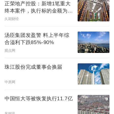
正荣地产控股：新增1笔重大
终本案件，执行标的金额为
4.73亿元
久期财经
汤臣集团发盈警 料上半年综
合溢利下跌85%-90%
观点网
珠江股份完成董事会换届
中房网
中国恒大等被恢复执行11.7亿
风财讯