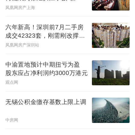
生产力”的人居锚点？
凤凰网房产上海
六年新高！深圳前7月二手房
成交42323套，刚需刚改撑
起"量的回归"
凤凰网房产深圳站
中渝置地预计中期扭亏为盈
股东应占净利润约3000万港元
观点网
无锡公积金缴存基数上限上调
中房网