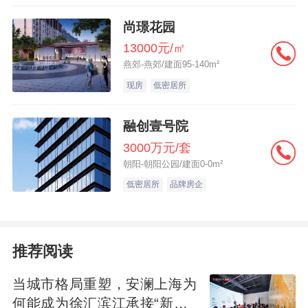
尚璟花园
13000元/㎡
燕郊-燕郊/建面95-140m²
现房
低密居所
融创壹号院
3000万元/套
朝阳-朝阳公园/建面0-0m²
低密居所
品牌房企
推荐阅读
当城市格局重塑，安澜上海为
何能成为徐汇滨江承接“新质