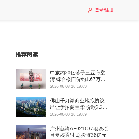
登录/注册
推荐阅读
中旅约20亿落子三亚海棠
湾 综合楼面价约1.67万元/
㎡
2026-08-08 10:19:09
佛山千灯湖商业地拟协议
出让予招商宝华 价款2.28
亿元
2026-08-08 10:19:09
广州荔湾AF021637地块项
目复核通过 总投资36亿元