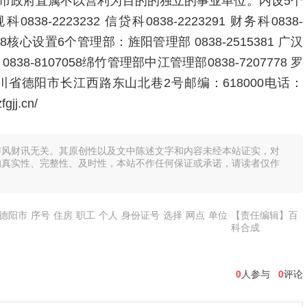
市政府直属不以营利为目的的独立的事业单位。内设5个
0838-2223232 信贷科0838-2223291 财务科0838-
7018核心设置6个管理部：旌阳管理部 0838-2515381 广汉
 0838-8107058绵竹管理部中江管理部0838-7207778 罗
址：四川省德阳市长江西路东山北巷2号邮编：618000电话：
gjj.cn/
与风财讯无关。其原创性以及文中陈述文字和内容未经本站证实，对
的真实性、完整性、及时性，本站不作任何保证或承诺，请读者仅作
德阳市
序号
住房
职工
个人
身份证号
选择
网点
单位
【责任编辑】百
科合成
0
人参与
0
评论