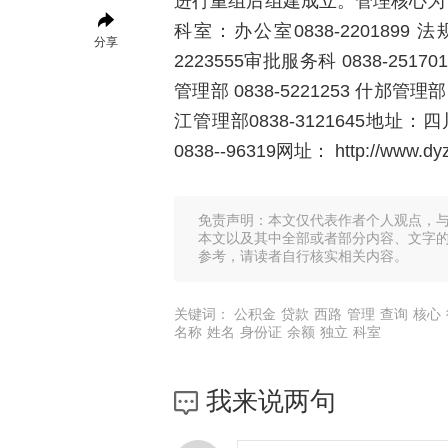
进行重组后组建成立。管理核心为
科室：办公室0838-2201899 法规科
分享
2223555审批服务科 0838-251
管理部 0838-5221253 什邡管理部
江管理部0838-3121645地
0838--96319网址： http://www.dyzf
免责声明：本文仅代表作者个人观点，
本文以及其中全部或者部分内容、文字
参考，请读者自行核实相关内容。
关键词：
公积金
贷款
西路
管理
查询
核心
名称
姓名
身份证
余额
独立
科室
我来说两句