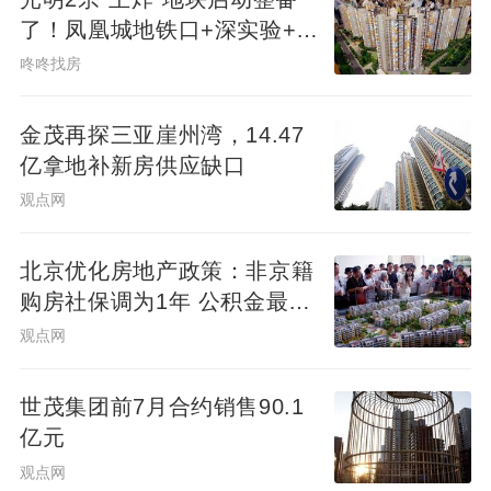
了！凤凰城地铁口+深实验+商
业环绕
咚咚找房
金茂再探三亚崖州湾，14.47
亿拿地补新房供应缺口
观点网
北京优化房地产政策：非京籍
购房社保调为1年 公积金最高
可贷340万元
观点网
世茂集团前7月合约销售90.1
亿元
观点网