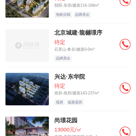
朝阳-东坝/建面116-168m²
地铁沿线
品牌房企
北京城建·龍樾璟序
待定
石景山-鲁谷/建面0-0m²
品牌房企
兴达·东华院
待定
燕郊-燕郊/建面143-237m²
现房
低密居所
尚璟花园
13000元/㎡