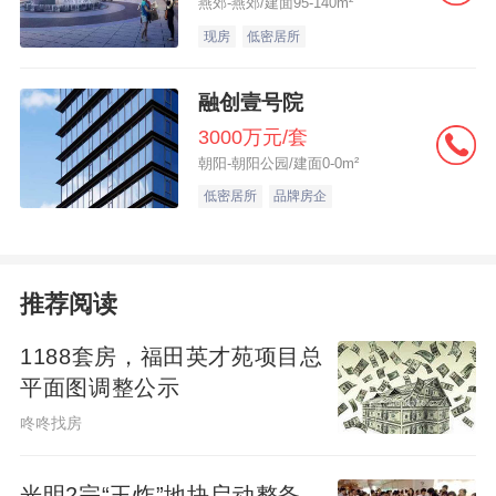
燕郊-燕郊/建面95-140m²
现房
低密居所
融创壹号院
3000万元/套
朝阳-朝阳公园/建面0-0m²
低密居所
品牌房企
推荐阅读
1188套房，福田英才苑项目总
平面图调整公示
咚咚找房
光明2宗“王炸”地块启动整备