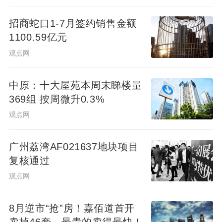
招商蛇口1-7月签约销售金额
1100.59亿元
观点网
中原：十大屋苑本周末睇楼量
369组 按周微升0.3%
观点网
广州荔湾AF021637地块项目
复核通过
观点网
8月逆市“抢”房！嘉佰道首开