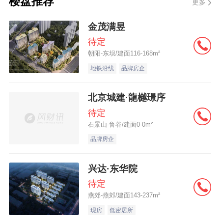
楼盘推荐
更多
房地产泡沫形成的另一重要原因。受新古典
经济理论影响，美国政府在监管理念方面过
金茂满昱
分相信市场，认为*少的监管就是较好的监
待定
朝阳-东坝/建面116-168m²
管。在缺少政府监管机制制约的情况下，一
地铁沿线
品牌房企
些商业银行、*银行和保险公司在高利润的刺
激下，甘冒风险，*具有短期行为特征，将*
北京城建·龍樾璟序
变为了投机。这些机构的高管们捞够钱后那
待定
怕洪水滔天，对未来的风险视而不见。 信息
石景山-鲁谷/建面0-0m²
不对称和信息不透明是高管们能够为所欲为
品牌房企
的保障，他们设计的金融衍生品谁也看不
兴达·东华院
懂，称之为华尔街的巫师语言。这导致很多
待定
人上当受骗，盲目相信这些华尔街巫师们能
燕郊-燕郊/建面143-237m²
点石成金的谎言。 高管们的薪金和奖金由短
现房
低密居所
期效益决定，与长期效益脱钩，造成了高管