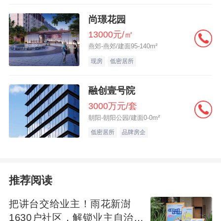
们急功近利的行为。 美联储在连续实施几年
尚璟花园
的低利率政策后，为抑制通货膨胀，采取了
13000元/㎡
燕郊-燕郊/建面95-140m²
逆周期调节政策，从2004年6月到2006年6月
现房
低密居所
的两年里连续17次提高利率，将联邦基金利
率从1％提高到5.25％。于是资产价格下降，
融创壹号院
购房压力增加，银行流动性紧张，促使2007
3000万元/套
年2月次级贷款问题暴露出来。 在这些因素
朝阳-朝阳公园/建面0-0m²
的合力下，美国房地产泡沫得以形成并不断
低密居所
品牌房企
膨胀，*终破灭。当然，不同经济学家可以有
不同认识，如Svesson认为世界经济不平衡
是原因之一，而美联储货币政策没有问题。
推荐阅读
言下之意，前期的低利率政策和后期的高利
把讲台交给业主！雨花新澍
率政策不是造成这次危机的因素。
1630户社区，解锁业主自治社