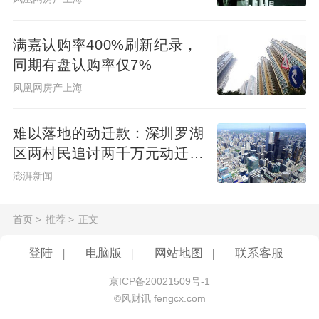
满嘉认购率400%刷新纪录，
同期有盘认购率仅7%
凤凰网房产上海
难以落地的动迁款：深圳罗湖
区两村民追讨两千万元动迁款
八年未果
澎湃新闻
首页
>
推荐
>
正文
登陆
|
电脑版
|
网站地图
|
联系客服
京ICP备20021509号-1
©风财讯 fengcx.com