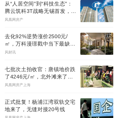
从“人居空间”到“科技生态”：
腾云筑科3T战略无锡首发，生
态圈协同重构未来人居
凤凰网房产
去化92%逆势涨价2500元/
㎡，万科漫璟戳中当下最缺的
松弛生活
风财讯
七批次土拍收官：唐镇地价跌
了4246元/㎡，北外滩来了两
位温州首富
凤凰网房产上海
正式批复！杨浦江湾双轨交宅
地来了，无缝对接20号线
凤凰网房产上海