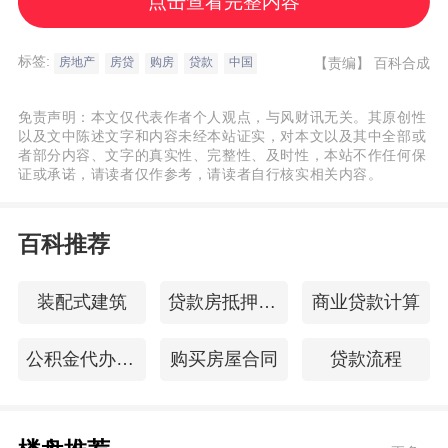
点击查看完整内容
国的商业银行知道次级房贷存在风险，他们
将房贷打包证券化，特别是把次级房贷打包
标签:
【责编】
百科合成
房地产
房贷
购房
贷款
中国
证券化，将其卖给*银行，把风险转移给*银
行。*银行再把这些证券推向全球金融市场。
免责声明：本文仅代表作者个人观点，与风财讯无关。其原创性
资产证券化带来了资金高流动性，为高杠杆
以及文中陈述文字和内容未经本站证实，对本文以及其中全部或
者部分内容、文字的真实性、完整性、及时性，本站不作任何保
率打下基础。*银行以1美元的本金形成40美
证或承诺，请读者仅作参考，请读者自行核实相关内容。
元以上的证券*，其杠杆率为1比40甚至更
高。 显然，*银行也知道1比40的高杠杆率意
百科推荐
味着高风险。他们敢于这样做是因为有保险
公司为他们的融资担保。也就是说，如果*银
装配式建筑
贷款房抵押贷款
商业贷款计算
行出现资金问题，保险公司代为赔付。这就
公积金代办提取
购买房屋合同
贷款流程
是所谓CDS，即信用违约互换
(CreditDefaultSwap)。这是造成恶果的第2
种金融衍生品。 政府对金融监管不力是导致