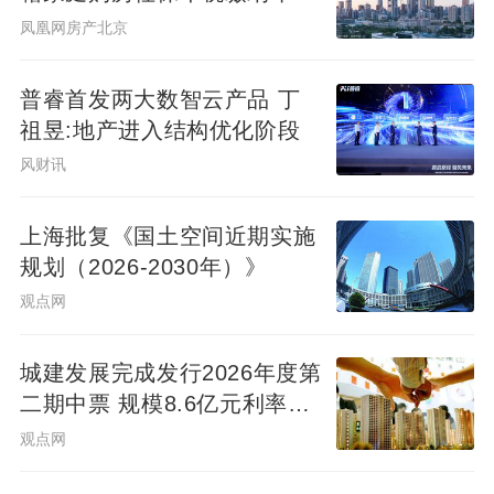
下调为一年
凤凰网房产北京
普睿首发两大数智云产品 丁
祖昱:地产进入结构优化阶段
风财讯
上海批复《国土空间近期实施
规划（2026-2030年）》
观点网
城建发展完成发行2026年度第
二期中票 规模8.6亿元利率
2.14%
观点网