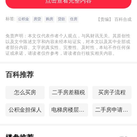
点击查看完整内容
他们表示，目前扬州还没有接到正式文件，
具体将如何执行、何时执行，暂时还难以确
标签:
【责编】
百科合成
公积金
房贷
购房
贷款
住房
定。 不过，业内人士却有不同的分析。一些
人认为：通知规定“各地政府要结合当地实
免责声明：本文仅代表作者个人观点，与风财讯无关。其原创性
际，抓紧制定落实本通知精神的具体措
以及文中陈述文字和内容未经本站证实，对本文以及其中全部或
者部分内容、文字的真实性、完整性、及时性，本站不作任何保
施。”意味着各地可以在遵守文件大框架的前
证或承诺，请读者仅作参考，请读者自行核实相关内容。
提下，依据本地实际进行微调。但多数人则
认为，四部门的通知已经制定了具体标准，
百科推荐
各地必须严格执行，不会有变化。 房屋套数
如何界定？ 此次新政明确公积金执行标准
怎么买房
二手房差额税
买房子流程
要“论套”，但房屋套数如何界定呢？记者在住
公积金担保人
电梯房楼层选择
二手房申请贷款
建部网站上并未看到相关标准。对此，业内
人士认为，很可能和商业贷款的认定一样，
即以家庭为单位。只要家庭名下有房，再购