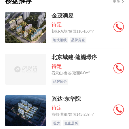
楼盘推荐
更多
房将算第2套。 “不过，现在商业贷款的认定
还有很多难点，比如认房很难操作，一些时
金茂满昱
候只能凭借购房者的信用担保。”市区一银行
待定
朝阳-东坝/建面116-168m²
人士表示。记者了解到，目前，由于查询系
地铁沿线
品牌房企
统没有联网，在扬州大市之内也难以全部查
询购房者名下的住房套数。
北京城建·龍樾璟序
待定
石景山-鲁谷/建面0-0m²
品牌房企
兴达·东华院
待定
燕郊-燕郊/建面143-237m²
现房
低密居所