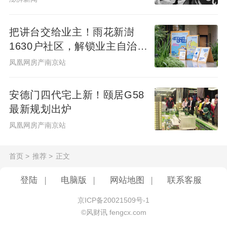
把讲台交给业主！雨花新澍
1630户社区，解锁业主自治社
群新样本
凤凰网房产南京站
安德门四代宅上新！颐居G58
最新规划出炉
凤凰网房产南京站
首页
>
推荐
>
正文
登陆
|
电脑版
|
网站地图
|
联系客服
京ICP备20021509号-1
©风财讯 fengcx.com