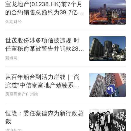
宝龙地产(01238.HK)前7个月
的合约销售总额约为39.7亿元
同比减少7.78%
久期财经
世茂股份涉多项信披违规 时
任董秘俞某被警告并罚款280
万元
观点网
从百年船台到活力岸线｜“尚
滨道”中信泰富地产致臻系首
秀广州&广州滨江天地商业愿
凤凰网房产广州站
景发布，共筑水岸新封面
恒隆：委任蔡德粦为新行政总
裁
澎湃新闻