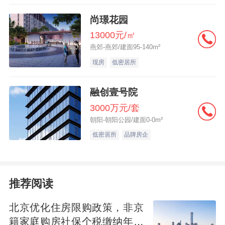
尚璟花园
13000元/㎡
燕郊-燕郊/建面95-140m²
现房
低密居所
融创壹号院
3000万元/套
朝阳-朝阳公园/建面0-0m²
低密居所
品牌房企
推荐阅读
北京优化住房限购政策，非京
籍家庭购房社保个税缴纳年限