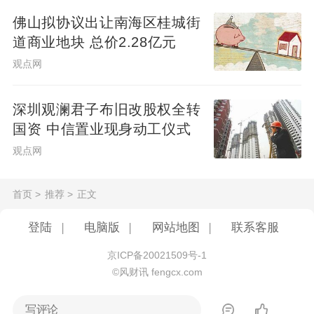
佛山拟协议出让南海区桂城街
道商业地块 总价2.28亿元
观点网
深圳观澜君子布旧改股权全转
国资 中信置业现身动工仪式
观点网
首页
>
推荐
>
正文
登陆
|
电脑版
|
网站地图
|
联系客服
京ICP备20021509号-1
©风财讯 fengcx.com
写评论