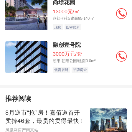
尚璟花园
13000元/㎡
燕郊-燕郊/建面95-140m²
现房
低密居所
融创壹号院
3000万元/套
朝阳-朝阳公园/建面0-0m²
低密居所
品牌房企
推荐阅读
8月逆市“抢”房！嘉佰道首开
卖掉46套，最贵的卖得最快！
凤凰网房产南京站