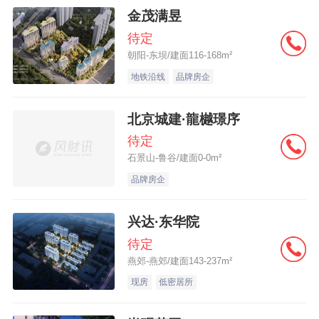
金茂满昱
待定
朝阳-东坝/建面116-168m²
地铁沿线
品牌房企
北京城建·龍樾璟序
待定
石景山-鲁谷/建面0-0m²
品牌房企
兴达·东华院
待定
燕郊-燕郊/建面143-237m²
现房
低密居所