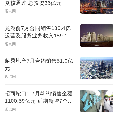
复核通过 总投资36亿元
观点网
龙湖前7月合同销售186.4亿
运营及服务业务收入159.1亿
元
观点网
越秀地产7月合约销售51.0亿
元
观点网
招商蛇口1-7月签约销售金额
1100.59亿元 近期新增7个项
目
观点网