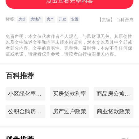
点击查看完整内容
涨后上家有 意反悔，找合同的漏洞逃避法律
责任追求己方利益，或为合同的履行设置障
标签:
【责编】
百科合成
房价
房地产
房产
开发
安置
碍。如果是购买还没定位的安置房风险就更
大，买卖双方虽然可以知道房屋大致的坐落
免责声明：本文仅代表作者个人观点，与风财讯无关。其原创性
位 置，但无法确定建好后安置房的具体结
以及文中陈述文字和内容未经本站证实，对本文以及其中全部或
者部分内容、文字的真实性、完整性、及时性，本站不作任何保
构、朝向、小区环境等，办理过户等手续时
证或承诺，请读者仅作参考，请读者自行核实相关内容。
间也会更长。因此在购买此类房产时，签订
一份有效的具有可操作性的买卖合同就 显得
百科推荐
至关重要。买卖合同除了要具备一般买卖合
同的主要条款外，还需要对房屋的增购等费
小区绿化率标准
买房贷款利率
商品房公摊面积
用的支付方式，迟延交房等都作出明确的约
公积金购房流程
房产过户政策
商业贷款政策
定。一般来说购置该类房屋，可以根据《民
法通则》及《合同法》的相关规定，签订附
条件的合同来保证买卖合同的有效性，并对