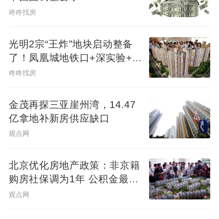
房是否可以交易取决于开发商时候对安置房
咚咚找房
进行产权登记 拆迁安置房屋的土地是划拨
的，因此与购买的正常商品房(商品房开发，
光明2宗“王炸”地块启动整备
开发商取得土地是通过出让方式)是有区别
了！凤凰城地铁口+深实验+商
的。但拆迁安置房如果进行了产权登记并取
业环绕
咚咚找房
得房屋所有权证，可以进行上市交易。所以
要看开发商是否对安置房进行产权登记。 区
金茂再探三亚崖州湾，14.47
亿拿地补新房供应缺口
别五：安置房相对于商品房的使用用途来说
观点网
受到了一定限制 安置房是指因城市规划、土
地开发等原因进行拆迁，而安置给被拆迁人
北京优化房地产政策：非京籍
或承租人居住使用的房屋。因为其安置对象
购房社保调为1年 公积金最高
是特定的动迁安置户，该类房屋的买卖除受
可贷340万元
观点网
法律、法规的规范之外，还受到当地政府相
关的地方政策的约束。所以和一般的商品房