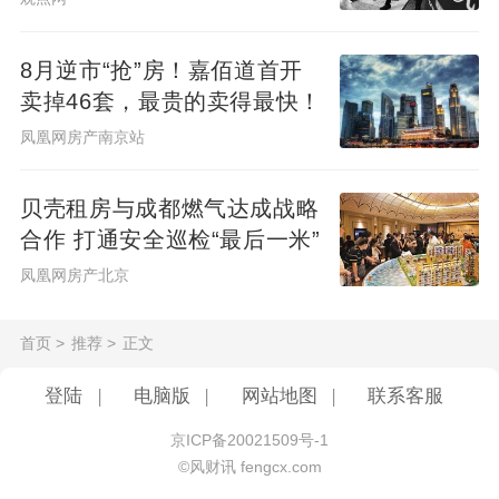
仔细核验是否有房产证和土地证这样才能保
护好自己的利益。
8月逆市“抢”房！嘉佰道首开
卖掉46套，最贵的卖得最快！
凤凰网房产南京站
贝壳租房与成都燃气达成战略
合作 打通安全巡检“最后一米”
凤凰网房产北京
首页
>
推荐
>
正文
登陆
|
电脑版
|
网站地图
|
联系客服
京ICP备20021509号-1
©风财讯 fengcx.com