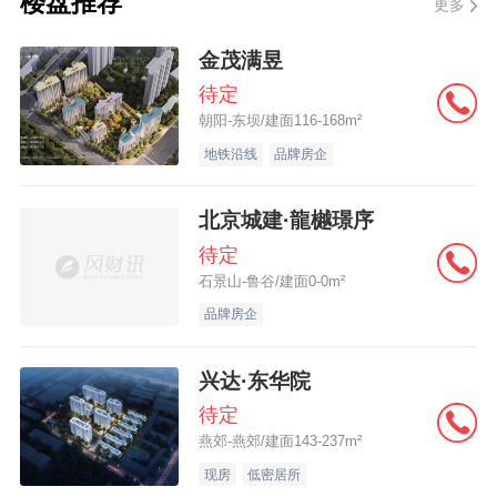
楼盘推荐
更多
具体细节作出明确约定以防合同相对方反
悔，较好由专业房产律师进行指导。 四、安
金茂满昱
置房和商品房区别 区别一：安置房相对于商
待定
朝阳-东坝/建面116-168m²
品房来说质量比较低 安置房往往建设利润被
地铁沿线
品牌房企
限制的很死，因此，建筑商往往能偷工减料
就偷工减料以增加利润。加上职能部门监管
北京城建·龍樾璟序
不力或者甚至沆瀣一气，造成普遍上安置房
待定
的质量不如商品房。当然，也有比较负责的
石景山-鲁谷/建面0-0m²
或者示范工程之类的，质量相对较好的安置
品牌房企
房，但是不多，能碰上算是中彩票了。 区别
兴达·东华院
二：相对于商品房安置房大部分是不属于完
待定
全产权 很多安置房不是完全产权，即具有完
燕郊-燕郊/建面143-237m²
全的房屋所有权，却不一定具有完全的土地
现房
低密居所
使用权。很多安置房的土地性质是划拨土