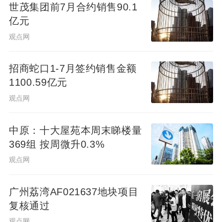
世茂集团前7月合约销售90.1
交易有很大的不同。 区别六：相对于商品房
亿元
来说安置房享有的权利较为不全面 商品房的
观点网
买受人一般享有该房屋的全部所有权包括占
有、使用、*、处分。买受人可以将此房屋依
招商蛇口1-7月签约销售金额
法转让、出租、抵押、赠与以及继承，甚至
1100.59亿元
可以依法出典。这是因为买受人依法取得了
观点网
该房屋的所在位置的土地使用权以及土地上
坐落房屋的所有权。商品房于其他类型的房
中原：十大屋苑本周末睇楼量
369组 按周微升0.3%
屋相比在价格上要高出许多，因此买受人对
其享有的权利也相应的全面。 以上是关于安
观点网
置房产权证和特点的详细介绍，总的来说安
广州荔湾AF021637地块项目
置房是有房产证的但是办理流程和时间相对
复核通过
较复杂时间也很长，如果想买安置房一定要
观点网