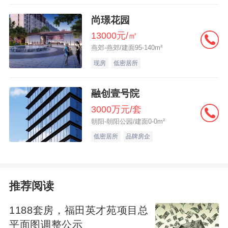
地，也就是没有缴纳出让金。而商品房是完
尚璟花园
全产权，即完全的房屋所有权和完全的土地
13000元/㎡
燕郊-燕郊/建面95-140m²
使用权，土地性质是出让，也就是缴纳了土
现房
低密居所
地出让金。所以，安置房在以后再次交易
时，可能会被要求补缴土地出让金。当然，
融创壹号院
目前安置房交易并没有要求这样，但法律规
3000万元/套
定是要缴纳的，所以，一但政府出台政策，
朝阳-朝阳公园/建面0-0m²
那就很可能要交。 区别三：安置房交易时间
低密居所
品牌房企
受限 不少安置房都有交易时间限制，也就是
规定在几年内不得上市转售。商品房没有这
方面的规定，只要是您买到的已经办理过登
推荐阅读
记的现房，就可以上市交易。不过，商品期
1188套房，福田英才苑项目总
房，法律上是不允许转售的。 区别四：安置
平面图调整公示