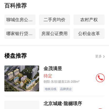
百科推荐
聊城住房公积金查询
二手房均价
农村产权
哪家银行贷款容易
房屋公证费用
公积金改革
楼盘推荐
更多
金茂满昱
待定
朝阳-东坝/建面116-168m²
地铁沿线
品牌房企
北京城建·龍樾璟序