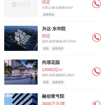
待定
石景山-鲁谷/建面0-0m²
品牌房企
兴达·东华院
待定
燕郊-燕郊/建面143-237m²
现房
低密居所
尚璟花园
13000元/㎡
燕郊-燕郊/建面95-140m²
现房
低密居所
融创壹号院
3000万元/套