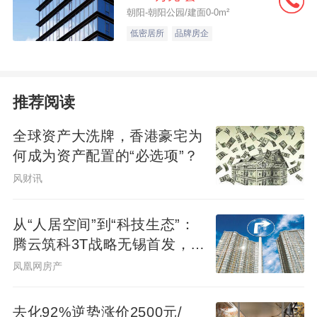
朝阳-朝阳公园/建面0-0m²
低密居所
品牌房企
推荐阅读
全球资产大洗牌，香港豪宅为
何成为资产配置的“必选项”？
风财讯
从“人居空间”到“科技生态”：
腾云筑科3T战略无锡首发，生
态圈协同重构未来人居
凤凰网房产
去化92%逆势涨价2500元/