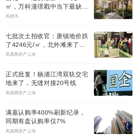
㎡，万科漫璟戳中当下最缺的
松弛生活
风财讯
七批次土拍收官：唐镇地价跌
了4246元/㎡，北外滩来了两
位温州首富
凤凰网房产上海
正式批复！杨浦江湾双轨交宅
地来了，无缝对接20号线
凤凰网房产上海
满嘉认购率400%刷新纪录，
同期有盘认购率仅7%
凤凰网房产上海