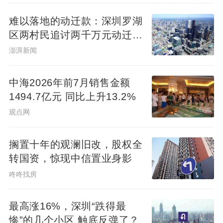
难以落地的动迁款：深圳罗湖
区两村民追讨两千万元动迁款
八年未果
澎湃新闻
中海2026年前7月销售金额
1494.7亿元 同比上升13.2%
观点网
搁置十年的观澜旧改，股权全
转国资，惊现中信置业身影
咚咚找房
最高涨16%，深圳“跌得最
惨”的几个小区 触底反弹了？