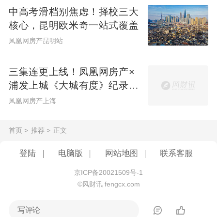
中高考滑档别焦虑！择校三大
核心，昆明欧米奇一站式覆盖
凤凰网房产昆明站
三集连更上线！凤凰网房产×
浦发上城《大城有度》纪录片
见证一座百万方大城生长
凤凰网房产上海
首页
>
推荐
>
正文
登陆
|
电脑版
|
网站地图
|
联系客服
京ICP备20021509号-1
©风财讯 fengcx.com
写评论