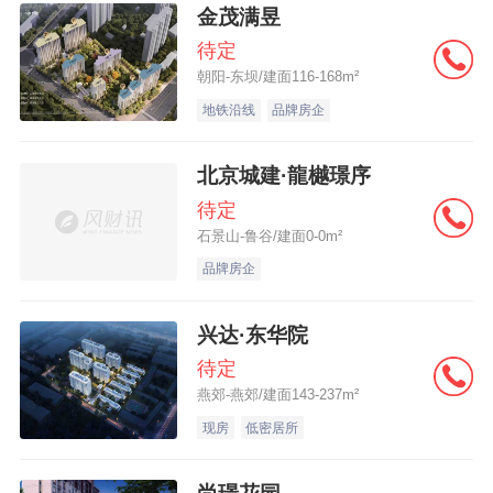
金茂满昱
待定
朝阳-东坝/建面116-168m²
地铁沿线
品牌房企
北京城建·龍樾璟序
待定
石景山-鲁谷/建面0-0m²
品牌房企
兴达·东华院
待定
燕郊-燕郊/建面143-237m²
现房
低密居所