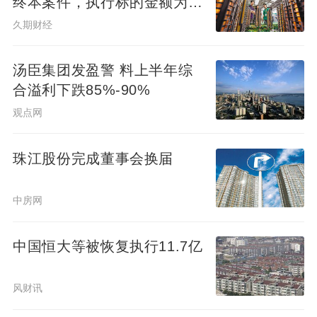
终本案件，执行标的金额为
4.73亿元
久期财经
汤臣集团发盈警 料上半年综
合溢利下跌85%-90%
观点网
珠江股份完成董事会换届
中房网
中国恒大等被恢复执行11.7亿
风财讯