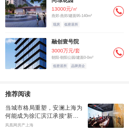
尚璟花园
13000元/㎡
燕郊-燕郊/建面95-140m²
现房
低密居所
融创壹号院
3000万元/套
朝阳-朝阳公园/建面0-0m²
低密居所
品牌房企
推荐阅读
当城市格局重塑，安澜上海为
何能成为徐汇滨江承接“新质
生产力”的人居锚点？
凤凰网房产上海