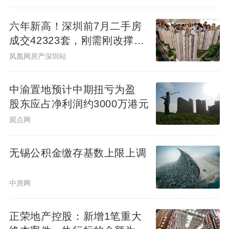
六年新高！深圳前7月二手房
成交42323套，刚需刚改撑
起"量的回归"
凤凰网房产深圳站
中渝置地预计中期扭亏为盈
股东应占净利润约3000万港元
观点网
无锡公积金缴存基数上限上调
中房网
正荣地产控股：新增1笔重大