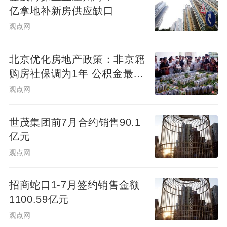
亿拿地补新房供应缺口
观点网
北京优化房地产政策：非京籍
购房社保调为1年 公积金最高
可贷340万元
观点网
世茂集团前7月合约销售90.1
亿元
观点网
招商蛇口1-7月签约销售金额
1100.59亿元
观点网