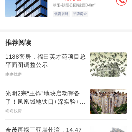
朝阳-朝阳公园/建面0-0m²
低密居所
品牌房企
推荐阅读
1188套房，福田英才苑项目总
平面图调整公示
咚咚找房
光明2宗“王炸”地块启动整备
了！凤凰城地铁口+深实验+商
业环绕
咚咚找房
金茂再探三亚崖州湾，14.47