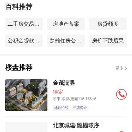
百科推荐
二手房交易合同
房地产备案
房贷额度
公积金贷款申请条件
楚雄住房公积金查询
房价下跌后果
楼盘推荐
更多
金茂满昱
待定
朝阳-东坝/建面116-168m²
地铁沿线
品牌房企
北京城建·龍樾璟序