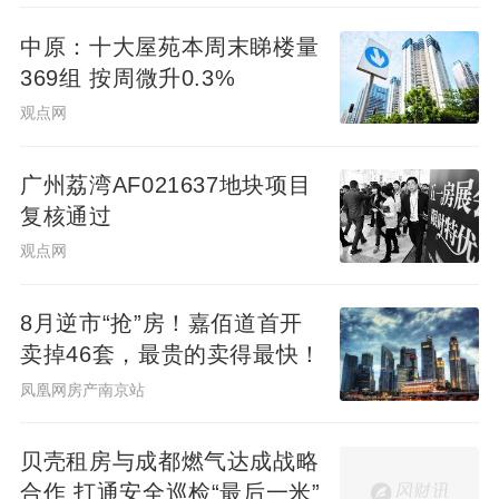
中原：十大屋苑本周末睇楼量
369组 按周微升0.3%
观点网
广州荔湾AF021637地块项目
复核通过
观点网
8月逆市“抢”房！嘉佰道首开
卖掉46套，最贵的卖得最快！
凤凰网房产南京站
贝壳租房与成都燃气达成战略
合作 打通安全巡检“最后一米”