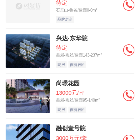
待定
石景山-鲁谷/建面0-0m²
品牌房企
兴达·东华院
待定
燕郊-燕郊/建面143-237m²
现房
低密居所
尚璟花园
13000元/㎡
燕郊-燕郊/建面95-140m²
现房
低密居所
融创壹号院
3000万元/套