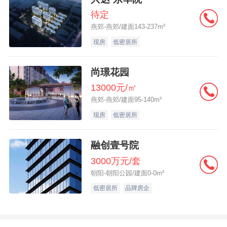
待定
燕郊-燕郊/建面143-237m²
现房
低密居所
尚璟花园
13000元/㎡
燕郊-燕郊/建面95-140m²
现房
低密居所
融创壹号院
3000万元/套
朝阳-朝阳公园/建面0-0m²
低密居所
品牌房企