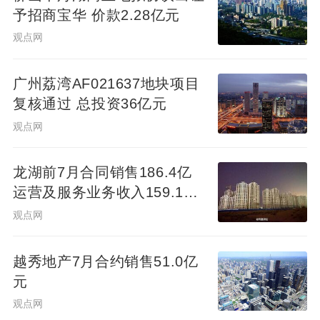
予招商宝华 价款2.28亿元
观点网
广州荔湾AF021637地块项目
复核通过 总投资36亿元
观点网
龙湖前7月合同销售186.4亿
运营及服务业务收入159.1亿
元
观点网
越秀地产7月合约销售51.0亿
元
观点网