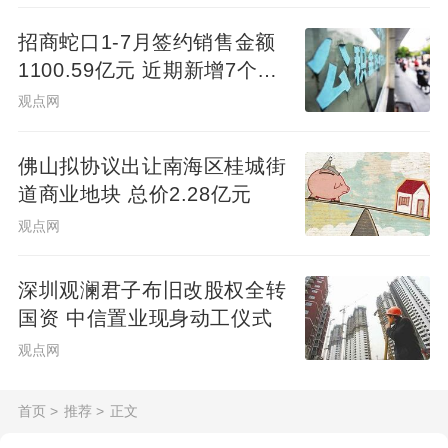
招商蛇口1-7月签约销售金额
1100.59亿元 近期新增7个项
目
观点网
佛山拟协议出让南海区桂城街
道商业地块 总价2.28亿元
观点网
深圳观澜君子布旧改股权全转
国资 中信置业现身动工仪式
观点网
首页
>
推荐
>
正文