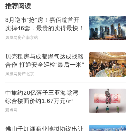
推荐阅读
8月逆市“抢”房！嘉佰道首开
卖掉46套，最贵的卖得最快！
凤凰网房产南京站
贝壳租房与成都燃气达成战略
合作 打通安全巡检“最后一米”
凤凰网房产北京
中旅约20亿落子三亚海棠湾
综合楼面价约1.67万元/㎡
观点网
佛山千灯湖商业地拟协议出让