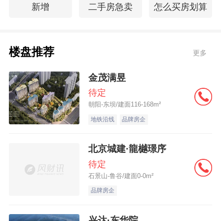
新增
二手房急卖
怎么买房划算
楼盘推荐
更多
金茂满昱
待定
朝阳-东坝/建面116-168m²
地铁沿线
品牌房企
北京城建·龍樾璟序
待定
石景山-鲁谷/建面0-0m²
品牌房企
兴达·东华院