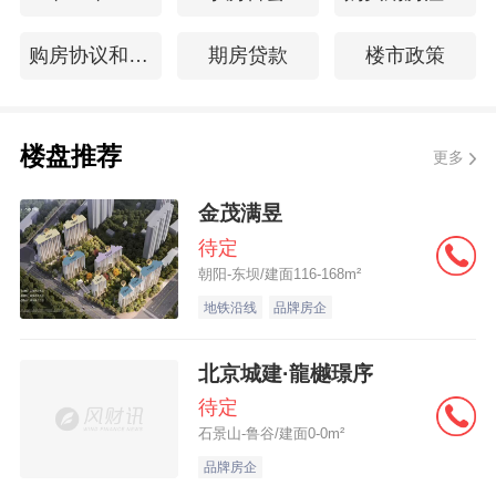
购房协议和购房合同
期房贷款
楼市政策
楼盘推荐
更多
金茂满昱
待定
朝阳-东坝/建面116-168m²
地铁沿线
品牌房企
北京城建·龍樾璟序
待定
石景山-鲁谷/建面0-0m²
品牌房企