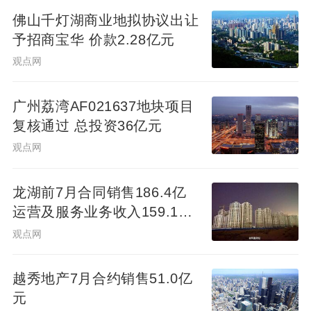
佛山千灯湖商业地拟协议出让
予招商宝华 价款2.28亿元
观点网
广州荔湾AF021637地块项目
复核通过 总投资36亿元
观点网
龙湖前7月合同销售186.4亿
运营及服务业务收入159.1亿
元
观点网
越秀地产7月合约销售51.0亿
元