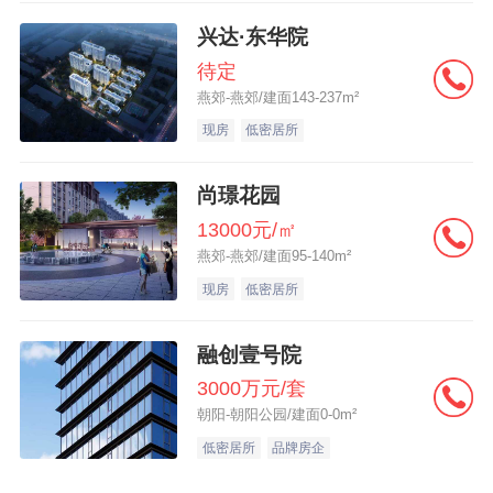
兴达·东华院
待定
燕郊-燕郊/建面143-237m²
现房
低密居所
尚璟花园
13000元/㎡
燕郊-燕郊/建面95-140m²
现房
低密居所
融创壹号院
3000万元/套
朝阳-朝阳公园/建面0-0m²
低密居所
品牌房企