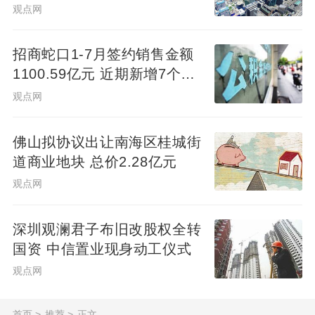
观点网
招商蛇口1-7月签约销售金额
1100.59亿元 近期新增7个项
目
观点网
佛山拟协议出让南海区桂城街
道商业地块 总价2.28亿元
观点网
深圳观澜君子布旧改股权全转
国资 中信置业现身动工仪式
观点网
首页
>
推荐
>
正文