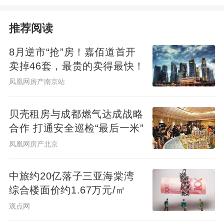
推荐阅读
8月逆市“抢”房！嘉佰道首开
卖掉46套，最贵的卖得最快！
凤凰网房产南京站
贝壳租房与成都燃气达成战略
合作 打通安全巡检“最后一米”
凤凰网房产北京
中旅约20亿落子三亚海棠湾
综合楼面价约1.67万元/㎡
观点网