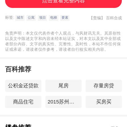
点击查看完整内容
质越高；在低密度的基础上，还要注意观察
景观，尤其是在挑选顶层或较高楼层时，不
标签:
【责编】
百科合成
城市
公寓
项目
电梯
要素
仅要特别注意朝向景观，还要考虑周边地区
未来规划。 6、消防电源 楼梯间、消防电梯
免责声明：本文仅代表作者个人观点，与风财讯无关。其原创性
间及其前室、合用前室和避难层(间)设置应急
以及文中陈述文字和内容未经本站证实，对本文以及其中全部或
者部分内容、文字的真实性、完整性、及时性，本站不作任何保
照明和疏散指示标志，可采用蓄电池做备用
证或承诺，请读者仅作参考，请读者自行核实相关内容。
电源，且连续供电时间不应少于20分钟；高
度超过100米的高层建筑连续供电时间不应少
百科推荐
于30分钟。 电梯房几楼好需要考虑的因素有
哪些？ 空气湿度、空气污染指数、该楼是否
公积金还贷款
尾房
存量房贷
临街、该楼是否有阁楼或阳光室、一体几
商品住宅
2015苏州房贷利率
买房买
户、小区楼间距、小区是否有露天停车位、
老人、孩子、宗教信仰和习俗等等。对照上
述因素，小编就电梯房佳楼层或差楼层简单