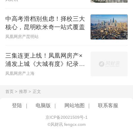
中高考滑档别焦虑！择校三大
核心，昆明欧米奇一站式覆盖
凤凰网房产昆明站
三集连更上线！凤凰网房产×
浦发上城《大城有度》纪录片
见证一座百万方大城生长
凤凰网房产上海
首页
>
推荐
>
正文
登陆
|
电脑版
|
网站地图
|
联系客服
京ICP备20021509号-1
©风财讯 fengcx.com