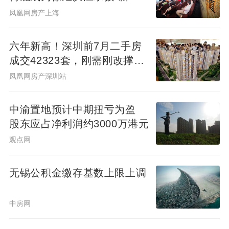
外”，3和13就不能要了。 5、一梯几户 指的
生产力”的人居锚点？
凤凰网房产上海
就是一个单元的一层楼有几户，如果是普通
的“对门”式就无所谓了，如果是一体三户甚至
六年新高！深圳前7月二手房
一体多户的话楼层就越高越好。你想想，单
成交42323套，刚需刚改撑
层户数越多，你的公摊面积就越大，你每个
起"量的回归"
凤凰网房产深圳站
月的物业费里面水分也就越多。 电梯公寓楼
层要如何选择呢？ 电梯公寓佳楼层没有规定
中渝置地预计中期扭亏为盈
股东应占净利润约3000万港元
答案，看个人喜好。但是买这种电梯房好不
观点网
要选靠近电梯的房子，有提示音会很吵。 电
梯公寓尽量住高层一点，选择15楼以上，佳
无锡公积金缴存基数上限上调
16，17楼，哪怕是多花一点钱，*值。 原因
有高层空气好一些，尤其是目前汽车尾气污
中房网
染严重情况下，楼层高一点，情况好得多。
视野好一些，现在的高楼大厦越来越多，说