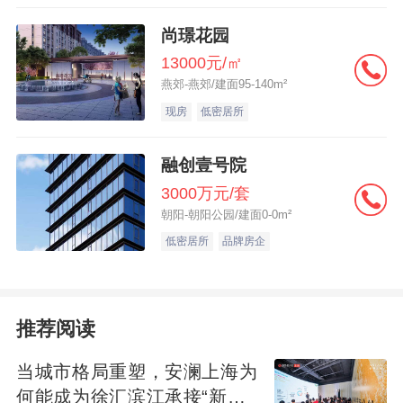
峰期的时候肯定会很吵，所以不推荐。 如果
尚璟花园
这栋高层有(顶加阁)的话当然要顶层，心情好
13000元/㎡
燕郊-燕郊/建面95-140m²
的时候可以去阳光室晒晒太阳、吹吹小风、
现房
低密居所
喝喝小茶，美哉!如果没有阁楼的话顶层打死
也不要，除非你想5面围墙(剩一面是地板)，
融创壹号院
来个夏暖冬凉。 4、老人 不考虑其它佳就是
3000万元/套
1.2.3楼，毕竟人老了腿脚不方便，还有就是
朝阳-朝阳公园/建面0-0m²
太高怕吓出病来。孩子。不考虑其他因素就
低密居所
品牌房企
是尽可能的低或者尽可能的高，也就是说要
么尽可能的安全，要么尽可能的安静。宗教
信仰和习俗。只要你是个中国人，6.8.16.18
推荐阅读
都是不错的选择，但同时4.14也不会要。如
当城市格局重塑，安澜上海为
果你信佛，9和13也很好，如果你“崇洋媚
何能成为徐汇滨江承接“新质