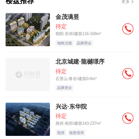
楼盘推荐
更多
归纳一下。 1、空气湿度 如果你居住的城市
相对潮湿的话，6~8层佳。首先空气湿度较
金茂满昱
大，浮尘会比较低，上不来;其次潮湿气候下
待定
朝阳-东坝/建面116-168m²
5层以下会潮，9~13层会腥，至于14层以上
地铁沿线
品牌房企
嘛，祈祷你的城市别临海，否侧高气压刮海
风的时候云会飘进来。如果是内地的干燥气
北京城建·龍樾璟序
候的话，3~6层和13层以上都不错。本条所
待定
指当然是单纯的气候因素。 2、空气污染指
石景山-鲁谷/建面0-0m²
数 说白了就是浮尘，当然浮尘也有不同，工
品牌房企
业城市浮尘层为6~12楼，上面说的潮湿城市
兴达·东华院
为3~5楼，干燥城市为9~11楼，这些楼层因
待定
地而异是不适合居住的。 3、该楼是否临街
燕郊-燕郊/建面143-237m²
不临街的话一切好说，临街的话8~12楼为汽
现房
低密居所
车尾气浮尘层，当然8楼以下的房子在汽车高