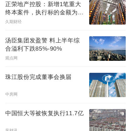
正荣地产控股：新增1笔重大
不定，你的窗户外，那天又冒出一栋房子，
终本案件，执行标的金额为
把你的视线给挡住了。通风情况好一些，尤
4.73亿元
久期财经
其是夏天，由于周围全是高楼大厦，夏天把
你住房围得水泄不通，更何况通风情况了，
汤臣集团发盈警 料上半年综
楼层低了，夏天需要凉风的时候，你根本吹
合溢利下跌85%-90%
不到的。 楼层高一些，减少地面的吵架，人
观点网
声，各种噪音对你的干扰。苍蝇，蚊子，偷
油婆，在底层多得很，楼层高一些。
珠江股份完成董事会换届
中房网
中国恒大等被恢复执行11.7亿
风财讯