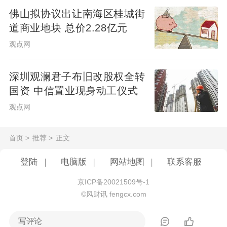
佛山拟协议出让南海区桂城街
道商业地块 总价2.28亿元
观点网
深圳观澜君子布旧改股权全转
国资 中信置业现身动工仪式
观点网
首页
>
推荐
>
正文
登陆
|
电脑版
|
网站地图
|
联系客服
京ICP备20021509号-1
©风财讯 fengcx.com
写评论