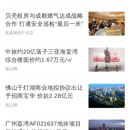
贝壳租房与成都燃气达成战略
合作 打通安全巡检“最后一米”
凤凰网房产北京
中旅约20亿落子三亚海棠湾
综合楼面价约1.67万元/㎡
观点网
佛山千灯湖商业地拟协议出让
予招商宝华 价款2.28亿元
观点网
广州荔湾AF021637地块项目