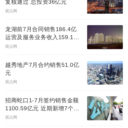
复核通过 总投资36亿元
观点网
龙湖前7月合同销售186.4亿
运营及服务业务收入159.1亿
元
观点网
越秀地产7月合约销售51.0亿
元
观点网
招商蛇口1-7月签约销售金额
1100.59亿元 近期新增7个项
目
观点网