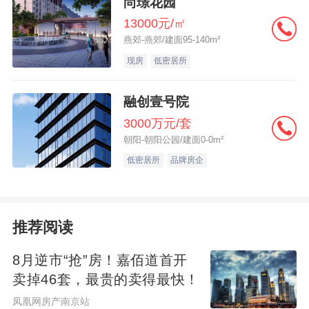
尚璟花园
13000元/㎡
燕郊-燕郊/建面95-140m²
现房
低密居所
融创壹号院
3000万元/套
朝阳-朝阳公园/建面0-0m²
低密居所
品牌房企
推荐阅读
8月逆市“抢”房！嘉佰道首开
卖掉46套，最贵的卖得最快！
凤凰网房产南京站