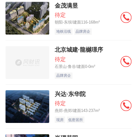
金茂满昱
待定
朝阳-东坝/建面116-168m²
地铁沿线
品牌房企
北京城建·龍樾璟序
待定
石景山-鲁谷/建面0-0m²
品牌房企
兴达·东华院
待定
燕郊-燕郊/建面143-237m²
现房
低密居所