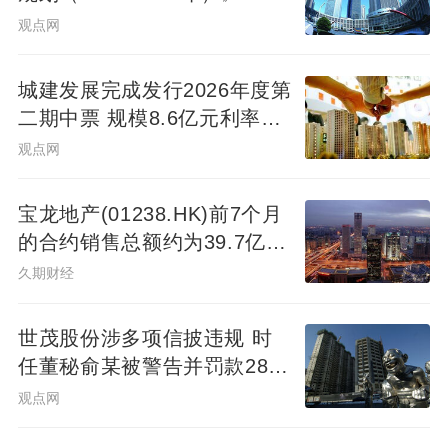
所购房屋产权所属真实可靠；⑤支付有关手
观点网
续费。 十四、请律师、招代理行 二手房买卖
的情况比商品房更为复杂，因此有律师提供
城建发展完成发行2026年度第
建议参考更可靠；建议请一位尽可能熟悉业
二期中票 规模8.6亿元利率
务的律师做全面顾问。之后招代理行，然后
2.14%
观点网
了解代理行提供的服务有哪几项？是否可以
帮助申请二手房按揭？买卖过程中若发生了
宝龙地产(01238.HK)前7个月
的合约销售总额约为39.7亿元
问题，代理行是否有义务、有能力负责赔偿
同比减少7.78%
久期财经
损失？代理行的服务收费标准是多少？是否
能保证买到称心的二手房？ 十五、考察代理
世茂股份涉多项信披违规 时
公司是否可靠 有效的当地工商局颁发的营业
任董秘俞某被警告并罚款280
执照，当地房屋土地管理局颁发的中介代理
万元
观点网
行资质证书；资质证书是行业管理部门颁发
的，对保证代理行的可靠性更有作用。 十