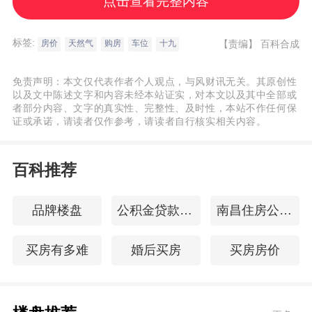
点击查看完整内容
量、水压；打开电视看一看图像是否清楚，
能收视多少个台的节目；确认房子的供电容
标签:
【责编】
百科合成
房价
天然气
购房
车位
十九
量，避免出现夏天开不了空调的现象；观察
户内、外电线是否有老化的现象；电话线的
免责声明：本文仅代表作者个人观点，与风财讯无关。其原创性
接通情况，是普通电话线还是ISDN电话线；
以及文中陈述文字和内容未经本站证实，对本文以及其中全部或
者部分内容、文字的真实性、完整性、及时性，本站不作任何保
煤气的接通情况，是否已经换用天然气；小
证或承诺，请读者仅作参考，请读者自行核实相关内容。
区有无热水供应，或者房屋本身是否带有热
水器；冬天暖气的供应以及费用的收取，暖
百科推荐
气片数够不够，暖气温度够不够。 七、了解
装修的状况 原房屋是否带装修，装修水平和
品牌楼盘
公积金贷款60万
南昌住房公积金查询
程度如何，是不是需要全部打掉；了解住宅
买房有多难
婚后买房
买房房价
的内部结构图，包括管线的走向、承重墙的
位置等，以便重新装修。 八、查验物业管理
的水平 水、电、煤、暖的费用如何收取，是