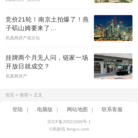
好的代理公司处，等过户完成后，再将房款
转入卖方的账户。 十九、保证产权顺利过户
竞价21轮！南京土拍爆了！燕
二手房交易必须要经当地房屋土地管理局办
子矶山姆要来了…
理完产权才算完成过户手续。有代理公司、
凤凰网房产南京站
律师、公证的保证等等都不算是完销售易过
程；从买房的角度来说，一定是产权过完户
挂牌两个月无人问，链家一场
以后这套房才真正属于你，在此之前，卖方
开放日就成交？
随时可以毁约。
凤凰网房产
首页
>
推荐
>
正文
登陆
|
电脑版
|
网站地图
|
联系客服
京ICP备20021509号-1
©风财讯 fengcx.com