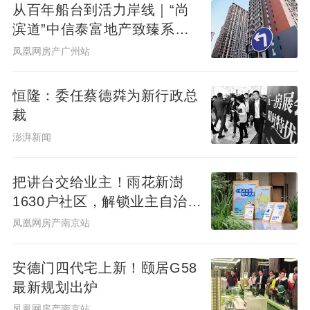
从百年船台到活力岸线｜“尚
六、及时了解政策、程序、费用上的变化 要
滨道”中信泰富地产致臻系首
注意报纸的新消息；向律师及中介代理公司
秀广州&广州滨江天地商业愿
凤凰网房产广州站
咨询；如果想要得到更可靠的信息还可以向
景发布，共筑水岸新封面
有关房管部门咨询。 十七、产权是否完整 确
恒隆：委任蔡德粦为新行政总
认产权的完整性，有没有抵押(包括私下抵
裁
押)、共有人等等。要知道即使在法律十分完
澎湃新闻
善的香港，也会出现这样的纠纷；只可相信
自己的眼睛，一定要在过完户以后才能将房
把讲台交给业主！雨花新澍
1630户社区，解锁业主自治社
款转移到原户主手上。 十八、小心房款和产
群新样本
权的交接 购房者应该注意，不要随便相信对
凤凰网房产南京站
方的信誉，先交钱再过户还是先过户再交钱
安德门四代宅上新！颐居G58
是一个重要问题；您可以考虑将房款押在一
最新规划出炉
个双方都信得过的单位，如律师楼或信誉较
凤凰网房产南京站