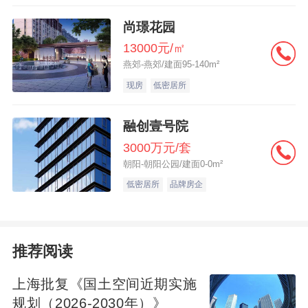
间在社区内看人来人往，通过衣首和生活规
尚璟花园
律判断人的社会层次；拜访上、下、左、右
13000元/㎡
燕郊-燕郊/建面95-140m²
邻居，了解他们在此居住是否顺心；与居委
现房
低密居所
会或者传达室的值班人员聊天，了解情况。
十二、算计一下房价 购房者可以通过对市场
融创壹号院
上公房的反复比较判断房屋的价值；委托信
3000万元/套
得过的中介公司或者评估事务所进行评估；
朝阳-朝阳公园/建面0-0m²
或者是等银行提供按揭时会做保值评估这个
低密居所
品牌房企
价格可以看成是房屋的较低保值价。 十三、
二手房按揭的条件 ①年满18岁，有城镇户
口，本地、外地均可；②能提供稳定的收入
推荐阅读
支付本息的证明；③愿意将所卖的房子作为
上海批复《国土空间近期实施
抵押，或者能提供其它符合条件的抵押；④
规划（2026-2030年）》