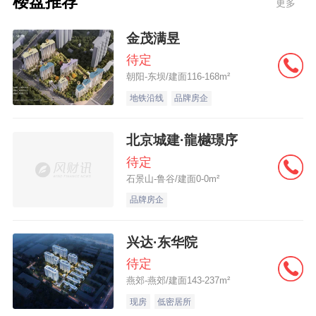
楼盘推荐
更多
上门代收还是自己去缴，三表是否出户；观
察电梯的品牌、速度及管理方式，观察公共
金茂满昱
楼道的整洁程度及布局；小区是否封闭，保
待定
朝阳-东坝/建面116-168m²
安水平怎样，观察一下保安人员的数量和责
地铁沿线
品牌房企
任心；小区绿化工作如何，物业管理公司提
供哪些服务。 九、了解以后居住的费用 包括
北京城建·龍樾璟序
水、电、煤、暖的价格；物业管理费的收取
待定
标准；车位的费用。 十、追溯旧房的历史 房
石景山-鲁谷/建面0-0m²
屋是哪一年盖的，还有多长时间的土地使用
品牌房企
期限；哪些人住过，什么背景，是何种用途
兴达·东华院
是否发生过不好的事情，是否欠人钱或者发
待定
生过盗窃案；是否欠物业管理公司的费用，
燕郊-燕郊/建面143-237m²
以及水、电、煤、暖的费用。 十一、了解邻
现房
低密居所
居的组合 好邻居会让生活愉快，选不同的时