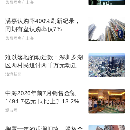
凤凰网房产上海
满嘉认购率400%刷新纪录，
同期有盘认购率仅7%
凤凰网房产上海
难以落地的动迁款：深圳罗湖
区两村民追讨两千万元动迁款
八年未果
澎湃新闻
中海2026年前7月销售金额
1494.7亿元 同比上升13.2%
观点网
搁置十年的观澜旧改，股权全