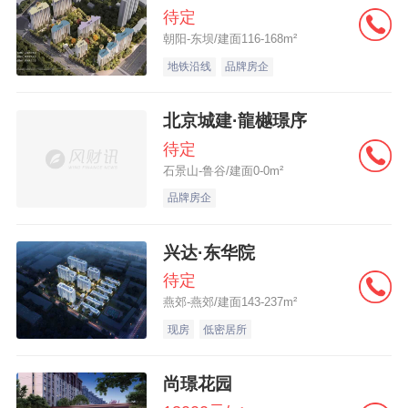
待定
朝阳-东坝/建面116-168m²
地铁沿线
品牌房企
北京城建·龍樾璟序
待定
石景山-鲁谷/建面0-0m²
品牌房企
兴达·东华院
待定
燕郊-燕郊/建面143-237m²
现房
低密居所
尚璟花园