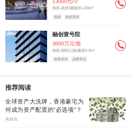
13000元/㎡
燕郊-燕郊/建面95-140m²
现房
低密居所
融创壹号院
3000万元/套
朝阳-朝阳公园/建面0-0m²
低密居所
品牌房企
推荐阅读
全球资产大洗牌，香港豪宅为
何成为资产配置的“必选项”？
风财讯