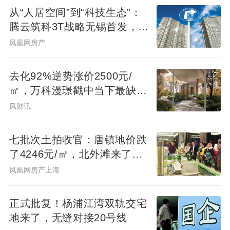
从“人居空间”到“科技生态”：
腾云筑科3T战略无锡首发，生
态圈协同重构未来人居
凤凰网房产
去化92%逆势涨价2500元/
㎡，万科漫璟戳中当下最缺的
松弛生活
风财讯
七批次土拍收官：唐镇地价跌
了4246元/㎡，北外滩来了两
位温州首富
凤凰网房产上海
正式批复！杨浦江湾双轨交宅
地来了，无缝对接20号线