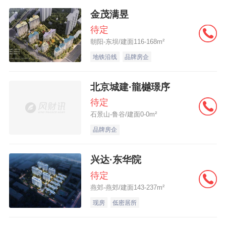
金茂满昱
待定
朝阳-东坝/建面116-168m²
地铁沿线
品牌房企
北京城建·龍樾璟序
待定
石景山-鲁谷/建面0-0m²
品牌房企
兴达·东华院
待定
燕郊-燕郊/建面143-237m²
现房
低密居所