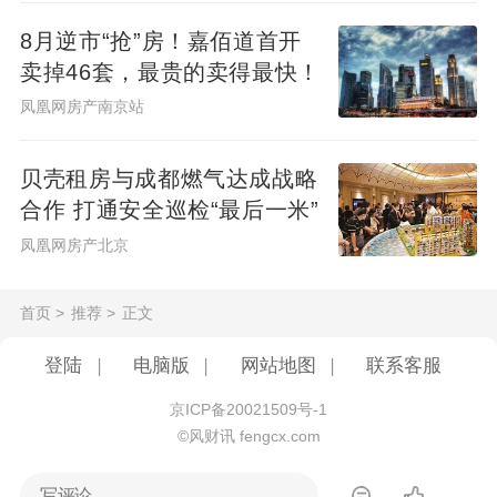
8月逆市“抢”房！嘉佰道首开
卖掉46套，最贵的卖得最快！
凤凰网房产南京站
贝壳租房与成都燃气达成战略
合作 打通安全巡检“最后一米”
凤凰网房产北京
首页
>
推荐
>
正文
登陆
|
电脑版
|
网站地图
|
联系客服
京ICP备20021509号-1
©风财讯 fengcx.com
写评论