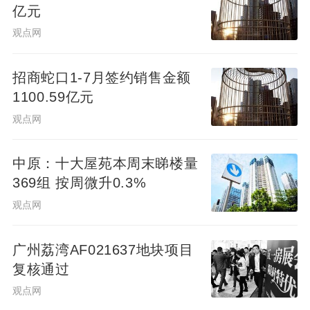
亿元
观点网
招商蛇口1-7月签约销售金额
1100.59亿元
观点网
中原：十大屋苑本周末睇楼量
369组 按周微升0.3%
观点网
广州荔湾AF021637地块项目
复核通过
观点网