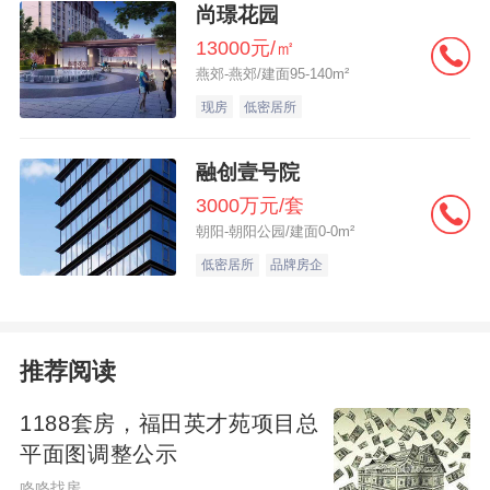
尚璟花园
13000元/㎡
燕郊-燕郊/建面95-140m²
现房
低密居所
融创壹号院
3000万元/套
朝阳-朝阳公园/建面0-0m²
低密居所
品牌房企
推荐阅读
1188套房，福田英才苑项目总
平面图调整公示
咚咚找房