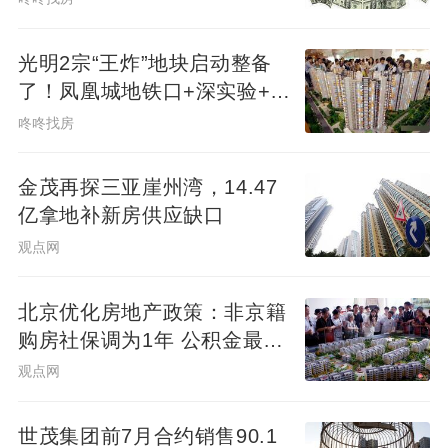
光明2宗“王炸”地块启动整备
了！凤凰城地铁口+深实验+商
业环绕
咚咚找房
金茂再探三亚崖州湾，14.47
亿拿地补新房供应缺口
观点网
北京优化房地产政策：非京籍
购房社保调为1年 公积金最高
可贷340万元
观点网
世茂集团前7月合约销售90.1