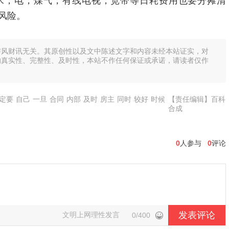
水，电，煤气，有线电视，宽带等日耗费用也要分摊清
风险。
与风财讯无关。其原创性以及文中陈述文字和内容未经本站证实，对
的真实性、完整性、及时性，本站不作任何保证或承诺，请读者仅作
定要
自己
一旦
合同
内部
及时
房主
同时
较好
时候
【责任编辑】百科
合成
0
人参与
0
评论
发表评论
文明上网理性发言
0/400