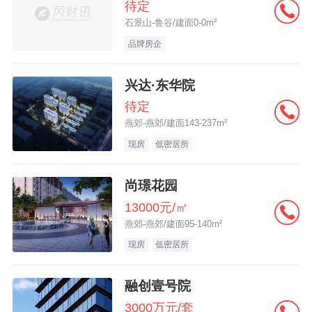
待定
石景山-鲁谷/建面0-0m²
品牌房企
兴达·东华院
待定
燕郊-燕郊/建面143-237m²
现房
低密居所
尚璟花园
13000元/㎡
燕郊-燕郊/建面95-140m²
现房
低密居所
融创壹号院
3000万元/套