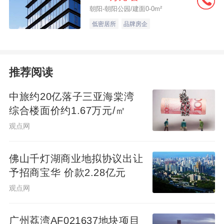
朝阳-朝阳公园/建面0-0m²
低密居所
品牌房企
推荐阅读
中旅约20亿落子三亚海棠湾
综合楼面价约1.67万元/㎡
观点网
佛山千灯湖商业地拟协议出让
予招商宝华 价款2.28亿元
观点网
广州荔湾AF021637地块项目