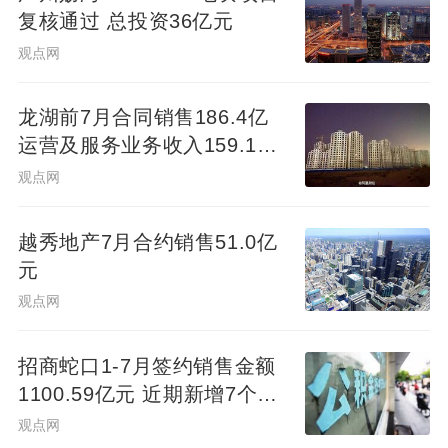
复核通过 总投资36亿元
观点网
龙湖前7月合同销售186.4亿
运营及服务业务收入159.1亿
元
观点网
越秀地产7月合约销售51.0亿
元
观点网
招商蛇口1-7月签约销售金额
1100.59亿元 近期新增7个项
目
观点网