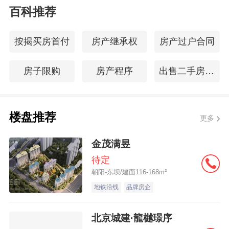
百科推荐
按揭买房首付
房产继承权
房产过户合同
房子限购
房产程序
出售二手房流程
楼盘推荐
更多
金茂满昱
待定
朝阳-东坝/建面116-168m²
地铁沿线
品牌房企
北京城建·龍樾璟序