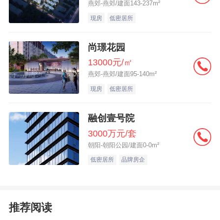
燕郊-燕郊/建面143-237m²
现房
低密居所
尚璟花园
13000元/㎡
燕郊-燕郊/建面95-140m²
现房
低密居所
融创壹号院
3000万元/套
朝阳-朝阳公园/建面0-0m²
低密居所
品牌房企
推荐阅读