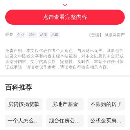
除了通过技术保证用户的交互体验，贝壳找
点击查看完整内容
房针对用户在复杂的房地产交易中可能面临
的风险也有相应的应对措施，并率先提出覆
标签:
【责编】
凤凰网房产
企业
贝壳
品质
承诺
盖全流程、全类型的承诺体系。
免责声明：本文仅代表作者个人观点，与风财讯无关。其原创性
以及文中陈述文字和内容未经本站证实，对本文以及其中全部或
者部分内容、文字的真实性、完整性、及时性，本站不作任何保
证或承诺，请读者仅作参考，请读者自行核实相关内容。
上述报告显示，2020年，在标志性的30个重
点城市中，已有89%的知名品牌积极参与
二
百科推荐
手房
交易服务承诺，占门店总产出的
81.6%； 而贝壳找房的新房服务“无理由”“退
房贷按揭贷款
房地产基金
不限购的房子
房”承诺已经覆盖全国100个城市，让超过18
万
购房者
“
买房
无忧”。
一个人怎么贷款
烟台住房公积金查询
公积金买房提取