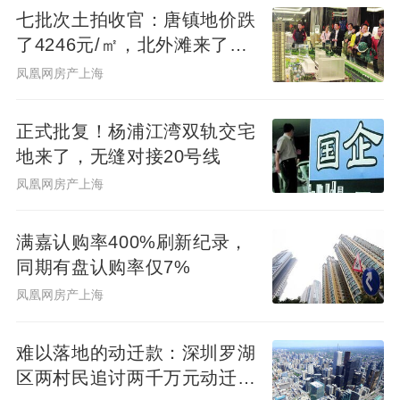
七批次土拍收官：唐镇地价跌
了4246元/㎡，北外滩来了两
位温州首富
凤凰网房产上海
正式批复！杨浦江湾双轨交宅
地来了，无缝对接20号线
凤凰网房产上海
满嘉认购率400%刷新纪录，
同期有盘认购率仅7%
凤凰网房产上海
难以落地的动迁款：深圳罗湖
区两村民追讨两千万元动迁款