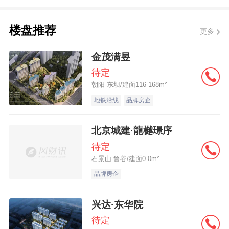
贝壳找房的愿景是成为服务3亿家庭的优质住
房服务平台，为用户提供安全、可靠、温馨
楼盘推荐
更多
的优质住房服务体验。 葛静表示，未来，贝
金茂满昱
壳找房平台将继续打造行业基础设施，连接
待定
更多志同道合的合作伙伴，共同落实优质服
朝阳-东坝/建面116-168m²
务标准，进一步提升对用户的服务质量。贝
地铁沿线
品牌房企
壳找房将与多方力量联手，持续聚焦服务品
质提升，持续探索新模式、新机制，全面拥
北京城建·龍樾璟序
抱优质服务新时代。
待定
石景山-鲁谷/建面0-0m²
品牌房企
兴达·东华院
待定